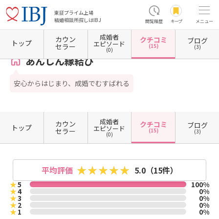
東証プライム上場
結婚相談所探しはIBJ
閲覧履歴
キープ
メニュー
成婚者
カウン
クチコミ
ブログ
ホーム
静岡県の結婚相談所
静岡県磐田市
あんしん縁結び
クチコミ一覧
トップ
エピソード
セラー
(15)
(3)
(0)
あんしん縁結び
安心からはじまり、成婚でむすばれる
成婚者
カウン
クチコミ
ブログ
トップ
エピソード
セラー
(15)
(3)
(0)
平均評価
5.0
（15件）
★
5
100%
★
4
0%
★
3
0%
★
2
0%
★
1
0%