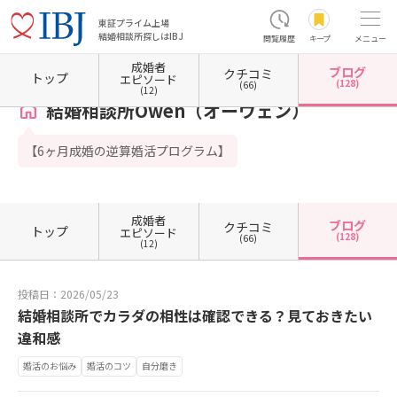
東証プライム上場
結婚相談所探しはIBJ
閲覧履歴
キープ
メニュー
成婚者
ブログ
クチコミ
ホーム
埼玉県の結婚相談所
埼玉県さいたま市
埼玉県さいたま市大宮区
結婚相談所O
トップ
エピソード
(128)
(66)
(12)
結婚相談所Owen（オーウェン）
【6ヶ月成婚の逆算婚活プログラム】
成婚者
ブログ
クチコミ
トップ
エピソード
(128)
(66)
(12)
投稿日：2026/05/23
結婚相談所でカラダの相性は確認できる？見ておきたい
違和感
婚活のお悩み
婚活のコツ
自分磨き