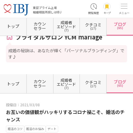
東証プライム上場
結婚相談所探しはIBJ
閲覧履歴
キープ
メニュー
成婚者
カウン
ブログ
クチコミ
ホーム
埼玉県の結婚相談所
埼玉県さいたま市
埼玉県さいたま市北区
ブライダルサロン Y
トップ
エピソード
セラー
(65)
(17)
(7)
ブライダルサロン YCM mariage
成婚の秘訣は、あなたが輝く「パーソナルブランディング」で
す♪
成婚者
カウン
ブログ
クチコミ
トップ
エピソード
セラー
(65)
(17)
(7)
投稿日：2021/03/08
お互いの価値観がハッキリするコロナ禍こそ、婚活のチ
ャンス
婚活のコツ
婚活のお悩み
デート