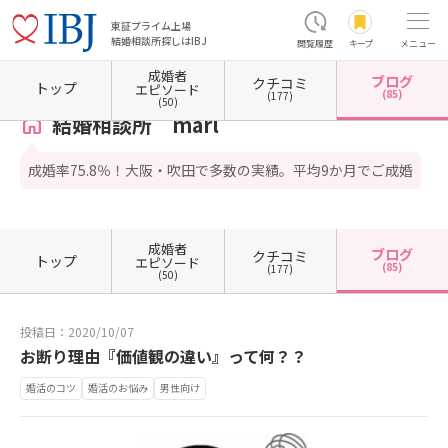
東証プライム上場
結婚相談所探しはIBJ
閲覧履歴
キープ
メニュー
成婚者
ブログ
クチコミ
ホーム
大阪府の結婚相談所
大阪府吹田市
結婚相談所 marl
カウンセラーブログ一覧
トップ
エピソード
(85)
(177)
(50)
結婚相談所 marl
成婚率75.8％！大阪・吹田で多数の実績。平均9か月でご成婚
成婚者
ブログ
クチコミ
トップ
エピソード
(85)
(177)
(50)
投稿日：2020/10/07
お断り理由『価値観の違い』って何？？
婚活のコツ
婚活のお悩み
男性向け