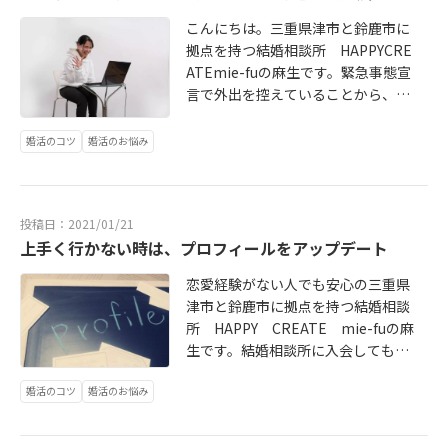
というケースもあります。逆に長男
も存在することに意外と気づかない
に妹が二人という家庭もあります。
こんにちは。三重県津市と鈴鹿市に
人も多いです。例えば、どちらも野
そもそも特殊出生率は１９７５年に
拠点を持つ結婚相談所 HAPPYCRE
球好きであった場合は、応援するチ
２を切っています。特殊出生率と
ATEmie-fuの麻生です。緊急事態宣
ームの違い。これは非常に分かりや
は、一つの家庭に平均して何人の子
言で外出を控えていることから、外
すい例です。応援するチームが同じ
供が生まれているかを示す数字で
出せずに出会いの機会が得られるオ
であっても、応援するスタンスの違
す。２であれば２人です。今婚活を
ンラインお見合いが人気です。ＺＯ
婚活のコツ
婚活のお悩み
いなどで喧嘩の原因になることもあ
している世代の生まれた時の特出生
ＯＭの設定も簡単で一回やってみる
ります。「なんで点を入れられたの
率は1・７～１・２くらいです。一人
と、そう難しさは感じずに済むはず
に、そんなに平然としている
っ子も多い中で次男以下の男性を探
です。「実際会ってみたい」という
の！！」などなど。また、釣りな
すことがいかに無謀な行為かがわか
投稿日：2021/01/21
気持ちになり易いので、交際へと進
ど、道具を使う趣味であれば、趣味
ります。それに次男であることだけ
上手く行かない時は、プロフィールをアップデート
む確率も高いように感じます。しか
が同じであれば、小遣いをやりくり
を重視するのであれば、まだ大丈夫
し、オンラインお見合いから交際を
して買った道具などに、ケチをつけ
恋愛経験がない人でも安心の三重県
かもしれませんが、年収や容姿など
上手く進められないと悩む人が出て
られて嫌な思いをすることもあるか
津市と鈴鹿市に拠点を持つ結婚相談
の条件に自分との相性を付け加える
います。なぜかというと、依然とし
もしれません。そもそも趣味は仕事
所 HAPPY CREATE mie-fuの麻
と、長男もＯＫな人と比べると対象
て外出しづらいという状況は変わら
や家庭での日常を忘れて、リフレッ
生です。結婚相談所に入会しても、
となる男性の数は激減していきま
ず、思うように交際を進めづらいか
シュする瞬間なので、必ずしも夫婦
思うようにお見合いが組めず苦労し
す。もう一つ現実と考え違いをして
らです。職場によっては、外出して
揃って楽しむ必要はないと私は考え
婚活のコツ
婚活のお悩み
ている人にオススメしているのが、
いるなと感じるのは、長男で家を継
人と会うことを避けるような指示が
ます。お互いがお互いに干渉しない
プロフィールのアップデートです。
いだり、親の面倒をみなくても良い
出ているところもあると思います。
時間をつくるということも、長い夫
結婚相談所での婚活はプロフィール
人もいれば、次男でも家を継いだ
では、そんな中で、どのように交際