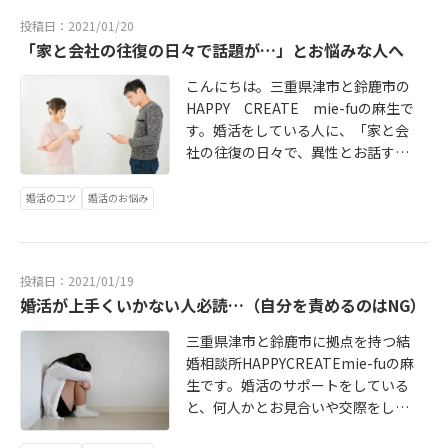
婦生活を続けていくためにも重要だ
の内容や出来栄えに大きく左右され
り、親の面倒をみなければならない
を勧めれば、上手く行くのかを考え
投稿日：2021/01/20
からです。同じ趣味を持っているこ
ます。年齢、身長、学歴、年収、居
人がいること。つまり、個人と家の
ましょう。
「家と会社の往復の日々で話題が…」とお悩みな人へ
とよりも、相手の多様な趣味を受け
住地、家族構成などは簡単に変えら
事情次第です。そもそも長男が家を
入れて、尊重できるかの方が大切だ
れませんが、逆に言えば、それ以外
継いで親の面倒をみなければならな
こんにちは。三重県津市と鈴鹿市の
と感じています。私の周りの夫婦を
の箇所であれば、アップデートが可
いというのは家長制度がしっかりと
HAPPY CREATE mie-fuの麻生で
見回しても、共通の趣味を楽しんで
能です。
していた大昔の話です。現代の家庭
す。婚活をしている人に、「家と会
いる人たちの割合はそれほど多くあ
は、多くが核家族なので、他人同士
社の往復の日々で、異性とお話する
りません。それよりも家事や育児を
が一つ屋根の下で暮らすことに息苦
時に話題が無くて…」とよく言われ
分担し、限られた時間でも、お互い
しさを感じてしまうため、息子夫婦
ることがあります。忙しすぎて、そ
婚活のコツ
婚活のお悩み
が趣味に没頭できるタイミングをつ
と同居したいと思っている親世代
うならざるを得ない人長年の生活を
くれる夫婦の方が上手く行っている
は、そう多くない印象です。長男以
変えられない人など、事情は様々だ
イメージが強いです。そもそも趣味
外と結婚したいというのも、特殊出
と思います。そういう方に、いきな
なんて、表面的な要素にすぎませ
生率が４を超えていた70年ほど前の
投稿日：2021/01/19
り新しい趣味を始めることを勧めた
ん。今はハマっていても飽きたら辞
時代のイメージをそのまま引きずっ
婚活が上手くいかない人必読…（自分を責めるのはNG）
り、どんどん遊びにいきましょうと
めるし、興味があれば新しいものを
ているように感じます。もちろん、
アドバイスをしたところで無意味で
始められることだって簡単です。そ
三重県津市と鈴鹿市に拠点を持つ結
そういった旧来の考え方に基づいて
す。まして、世間は緊急事態宣言な
れ以上に結婚相手選びに重きを置く
婚相談所HAPPYCREATEmie-fuの麻
いる家庭もありますが、しっかりと
ので、気軽に出歩くこともできませ
べきは、人間としての魅力や相性で
生です。婚活のサポートをしている
確認をすれば良いだけのお話です。
ん。日々の暮らしの中ですぐにでき
す。同一の趣味にこだわりすぎて、
と、何人かとお見合いや交際をして
単純に数の少ない次男以下の男性を
ることから始めることが大切です。
お相手探しの幅を狭めている人を見
も長続きしないという会員さんが必
探すよりも、男性の考え方を確かめ
幸い現在では、スマートフォンと少
かけると勿体なく思います。夫婦い