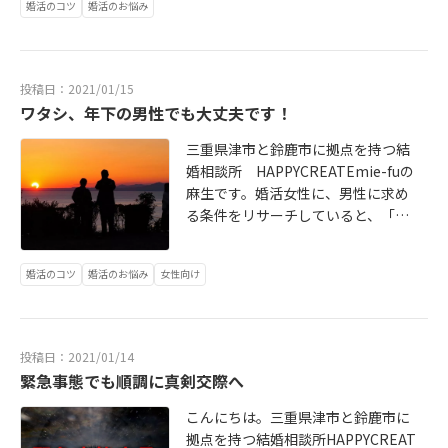
ずいらっしゃいます。生真面目な方
る方が合理的で確実です。IBJの会員
婚活のコツ
婚活のお悩み
しのお金さえあれば、家と会社の往
つも一緒にいられるのが理想かもし
であればあるほど、原因は何なのか
はプロフィールに、自分の親との同
復する日々だけであっても、話題を
れませんが、実際に結婚生活を初め
を突き止めて改善したいという思い
居を希望するかどうかの欄があるの
増やすことは可能です。その方法を
て見ると、趣味は夫婦が心地よく暮
に駆られ、自分のダメなところ探し
で、そこで「希望しない」と書かれ
お話ししましょう。
らせる距離を保つ緩衝材になること
投稿日：2021/01/15
を始めます。トライ＆エラーやPDCA
ている人であれば、安心してアプロ
も多いです。一緒に同じ趣味を楽し
ワタシ、年下の男性でも大丈夫です！
サイクルを回すというのは、ビジネ
ーチが出来ます。「結婚するなら長
むよりも、パートナーがリフレッシ
スではとても大切なことなので、そ
男以外がいい！」と現実離れした言
三重県津市と鈴鹿市に拠点を持つ結
ュするための趣味に寛容になる。こ
う考えたくなる気持ちもわかりま
葉を口にしていると、幸せが遠ざか
婚相談所 HAPPYCREATEmie-fuの
う考え方を変えると選択肢は広が
す。しかし、それだけは絶対にやっ
ってしまいます。もう絶対に口にす
麻生です。婚活女性に、男性に求め
り、素敵なパートナーを見つかりや
てはいけません。その理由を話しま
るのはやめましょう！
る条件をリサーチしていると、「ワ
すくなります。これこそが結婚生活
す。
タシ、年下の男性でも大丈夫で
を上手く行かせるのにも役立つと思
す！！」というお話を頂くことは結
います。
婚活のコツ
婚活のお悩み
女性向け
構あります。「過去には年下の彼氏
も多かったです」といった声なども
一緒に頂くのですが、結婚相談所で
女性が年下男性と結婚するのは、そ
投稿日：2021/01/14
う簡単なことではありませんとお伝
緊急事態でも順調に真剣交際へ
えしています。
こんにちは。三重県津市と鈴鹿市に
拠点を持つ結婚相談所HAPPYCREAT