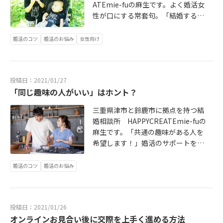
ATEmie-fuの麻生です。よく婚活女
性が口にする常套句。「結婚するな
ら、長男以外が良いです」。親との
同居を求められたり、老後の面倒を
婚活のコツ
婚活のお悩み
女性向け
みることを避けるために、先入観で
口にするのかもしれません。しか
し、結婚が遠のく恐ろしい言葉なの
投稿日：2021/01/27
で、今すぐ認識を改めるべきです。
「同じ趣味の人がいい」はホント？
理由をご説明しましょう。一番の理
由は長男以外の男性が圧倒的に少な
三重県津市と鈴鹿市に拠点を持つ結
いこれにつきます。事実ＩＢＪで真
婚相談所 HAPPYCREATEmie-fuの
剣交際状態に入っている男性会員を
麻生です。「共通の趣味がある人を
除く、アクティブ会員のうち長男が
希望します！」婚活のサポートをし
約１万８０００人強なのに対して、
ていると、よく耳にする言葉です。
次男を含む長男以外はたった６００
確かに、会って間もない頃であれば
婚活のコツ
婚活のお悩み
０人しかいません。長男以外を希望
あるほど、趣味が同じである方が仲
するだけで婚活の難易度が３倍以上
を深めやすいというメリットはあり
に跳ね上がる計算です。当たり前の
ます。もちろん、夫婦で同じ趣味が
話ですが、長男は第一子とは限りま
投稿日：2021/01/26
共有できる関係であればベストです
せん。姉二人に続いて第三子が長男
オンラインお見合い後に交際を上手く進める方法
が、同じ趣味ならではのデメリット