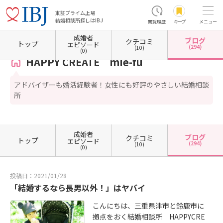
東証プライム上場
結婚相談所探しはIBJ
閲覧履歴
キープ
メニュー
成婚者
ブログ
クチコミ
ホーム
三重県の結婚相談所
三重県津市
HAPPY CREATE mie-fu
カウンセラーブログ
トップ
エピソード
(294)
(10)
(0)
HAPPY CREATE mie-fu
アドバイザーも婚活経験者！女性にも好評のやさしい結婚相談
所
成婚者
ブログ
クチコミ
トップ
エピソード
(294)
(10)
(0)
投稿日：2021/01/28
「結婚するなら長男以外！」はヤバイ
こんにちは、三重県津市と鈴鹿市に
拠点をおく結婚相談所 HAPPYCRE