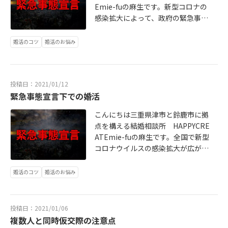
Emie-fuの麻生です。新型コロナの
感染拡大によって、政府の緊急事態
宣言が11都府県にまで拡大されまし
た。三重県も独自の宣言が出されま
婚活のコツ
婚活のお悩み
した。そんな暗いニュースで気持ち
も沈みがちで、婚活なんて出来るの
かなと落ち込んでしまっている人も
投稿日：2021/01/12
多いと思います。当社では真剣交際
緊急事態宣言下での婚活
へ進むカップルや成婚へ進むカップ
ルも増えています。では、この状況
こんにちは三重県津市と鈴鹿市に拠
下で無理をして交際するために会っ
点を構える結婚相談所 HAPPYCRE
ているのかというと、そうではあり
ATEmie-fuの麻生です。全国で新型
ません。この状況を冷静に踏まえ、
コロナウイルスの感染拡大が広がっ
接触人数の少ないドライブや屋外の
ており、緊張感が高まっています。
デートスポットを選ぶなど、感染拡
政府が東京都とその周辺の１都３県
婚活のコツ
婚活のお悩み
大に注意をしっかりと払いながら、
を対象に出したことを皮切りに、続
交際を深めています。私がコロナ禍
いて大阪、兵庫、京都にも緊急事態
の婚活で必ず守るように伝えている
宣言が出されることになりそうで
３原則があります焦らない。無理し
投稿日：2021/01/06
す。私たちの相談所のある東海地方
複数人と同時仮交際の注意点
ない（させない）。今できることを
でも感染者数の多い愛知県、岐阜県