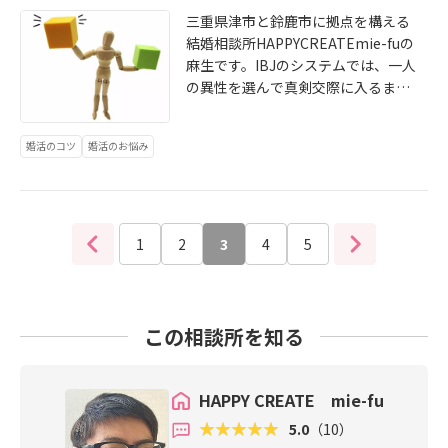
やる。この３点です。昨日のブログ
が緊急事態宣言を出す見込みで、三
三重県津市と鈴鹿市に拠点を構える
でも解説をしましたので、よかった
重県も大きく影響を受けそうです。
結婚相談所HAPPYCREATEmie-fuの
らご覧ください。 https://www.ibja
婚活にも当然影響は出ます。まず、
麻生です。IBJのシステムでは、一人
pan.com/area/mie/55020/blog/47
誰もが初対面の人と会うことに対す
の異性を選んで真剣交際に入るまで
503/ この状況下でも順調に交際を進
る不安が高まっています。ウイルス
は、複数人と同時に仮交際が可能で
めている人たちは、状況に嘆くので
は目に見えませんし、誰を介して感
す。仮交際とは、一般的な交際で考
はなく、前向きな意思で今できるこ
婚活のコツ
婚活のお悩み
染するかもわかりません。日々、報
えるとお付き合いをするかどうかを
とを最大限こなしている人たちで
道される感染者数を見ながら、スト
見定めるために一緒に遊びに行った
す。むしろ、直接会うことが憚れる
レスや不安は日々募るばかりです。
りする期間なので、罪悪感を感じる
だけに、「当たり前」の大切さを感
そういった個人の心情に加え、職場
必要はありません。ただこの複数人
じながら、平時よりも密度の濃い交
から出来る限り外出を控えたり、人
との仮交際は非常にクセモノです。
1
2
3
4
5
際をしています。これも繰り返し伝
と会うのを控えるようにという通達
なぜなら、一般的な男女交際を経験
えていることですが、長い結婚生活
が出てしまうケースもあります。ま
した程度の人では、同時期に週に一
において、コロナ禍のような危機は
して、県外の人同士であれば、なお
回ペースでデートに出掛け、毎日LIN
何度も訪れます。今婚活をするメリ
のことです。こんな時期に当たって
Eなどでコンタクトを取るような相
この相談所を知る
ットはパートナーとしてそれをどう
しまい、不幸だと嘆くことは簡単で
手が複数いるようなシチュエーショ
乗り越えていくのか、危機に対する
す。立ち止まってじっとやり過ごす
ンなんてそうそう経験していないか
スタンスなども確かめられるという
のも一つの考え方ですが、今という
らです。もちろん、上手く活用すれ
HAPPY CREATE mie-fu
点にあります。例えば、相手の不安
この瞬間は二度と訪れません。今自
ば、短期間で複数の異性の中からパ
や職場の事情などを無視して無理に
5.0
（10）
分に出来ることは何なのかをしっか
ートナー候補となる人を見極められ
会おうとすれば交際は上手く進みま