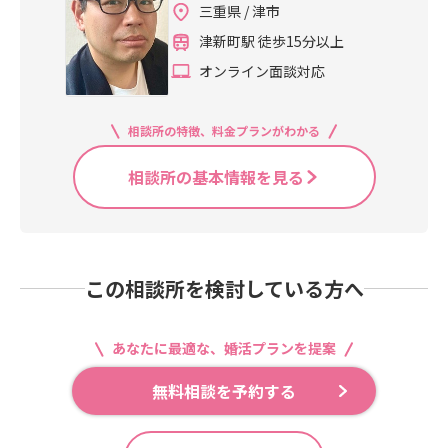
三重県 / 津市
りと考えることことこそが、とても
ますが、複数交際にこだわったせい
せん。逆に会えないことで「もうダ
大切です。事実、昨年前半の全国緊
で自滅してしまう人も少なくありま
津新町駅 徒歩15分以上
メだ」と諦めてしまっても、交際は
急事態宣言下でも愛を育み、成婚し
せん。そこでポイントや注意点など
そこで終わってしまいます。直接会
オンライン面談対応
たカップルも、今できることを着実
を述べていこうと思います。
うことができないなら、普段以上に
にこなしていました。私は常日頃か
電話やLINEやビデオ通話などを駆使
らコロナ禍の考え方の基本として３
して、密なコミュニケーションをと
相談所の特徴、料金プランがわかる
つの考え方を挙げています。①焦ら
ることを心掛けているカップルは、
ない。②無理しない（させない）。
平時に愛を育んだカップルよりも強
相談所の基本情報を見る
③今できることをやる。です。
い絆で結ばれていると感じます。た
だ平時よりも難しい判断も増えるの
で、一人で考えないことが大切で
す。私たちアドバイザーと一緒にど
うすれば良いのかを考えていけば必
この相談所を検討している方へ
ず道は拓けるはずです。真剣交際に
進まれている方々は今できることを
あなたに最適な、婚活プランを提案
しっかりと考えて前に進まれている
方々です。あなたも今できることを
無料相談を予約する
一緒に考えてみませんか？