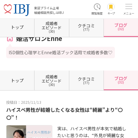
東証プライム上場
結婚相談所探しはIBJ
閲覧履歴
キープ
メニュー
成婚者
ブログ
クチコミ
ホーム
兵庫県の結婚相談所
兵庫県西宮市
婚活サロンEnne
カウンセラーブログ一覧
トップ
エピソード
(32)
(77)
(30)
婚活サロンEnne
ISD個性心理学とEnne婚活ブック活用で成婚者多数♡
成婚者
ブログ
クチコミ
トップ
エピソード
(32)
(77)
(30)
投稿日：2025/11/13
ハイスペ男性が結婚したくなる女性は“綺麗”より“〇
〇”！
実は、ハイスペ男性が本気で結婚し
たいと思うのは、“外見が綺麗な女