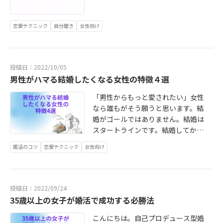
あなたも一年以内に結婚しません
アラフォー婚活#バツイチ男性の本音
5選①思いやりがあり気配りでき
か？Enneでは、💎Enneオリジナル
#モラハラ妻#結婚の落とし穴#婚活
る やさしい女性は男性にモテます。
ワークブック💎ISD個性心理学（自分
恋愛テクニック
自分磨き
女性向け
アドバイス
やさしい女性は居心地が良いですよ
のことを分析するシート）この二つ
ね。仕事の疲れもやさしさでふきと
を活用して一年以内に成婚していま
ばしてくれそうです。彼氏やだんな
す✨・恋愛経験ゼロ・甘えるのが下
様だけではなく、周りの人にも優し
投稿日：2022/10/05
手・ファッションに自信がない・ア
く気配りできることがポイントで
男性がハマる結婚したくなる女性の特徴４選
ラフォー・自己開示が苦手・バツイ
す。結婚すると彼の家族とも仲良く
チ・女心 男心が分からない・アプ
「男性からもっと愛されたい」女性
していかなくてはなりません。気配
リで上手くいかないこのようなお悩
なら誰もがそう願うと思います。結
り出来る女性はお母さんからも気に
みをお持ちの方もご安心下さい。多
婚がゴールではありません。結婚は
入られます。思いやりのある女性な
数一年以内にご成婚されています。#
スタートラインです。結婚してから
らお姑さんとも仲良くできるので男
結婚#婚活中アプリ#結婚相談所で婚
もずっと愛されていたいし、愛して
性に結婚相手として選ばれやすい。
活#結婚相談所#成婚#成婚率の高い
婚活のコツ
恋愛テクニック
女性向け
いたいものですよね。今日は男性が
②自分の芯がある女性 人に依存しな
結婚相談所#アラサー婚活#アラフォ
夢中になる女性（妻）にはいくつか
い。自分の軸で考えている人。人や
ー婚活#バツイチ男性の本音#モラハ
特徴があります。あなたはいくつ当
環境のせいにしない人。自分の信念
ラ妻#結婚の落とし穴#婚活アドバイ
てはまりますか？チェックしてみて
を持って生きている人は男女問わず
投稿日：2022/09/24
ス
下さいね。①いつも機嫌が良い愛さ
魅力的です。自分の軸がブレブレな
35歳以上の女子が婚活で成功する必勝法
れる女性は自分のご機嫌を取るのが
人は仕事婚活全てにおいて上手くい
とても上手です。自分の気持ちと常
こんにちは。自己プロデュース型婚
きません。自己肯定感を上げること