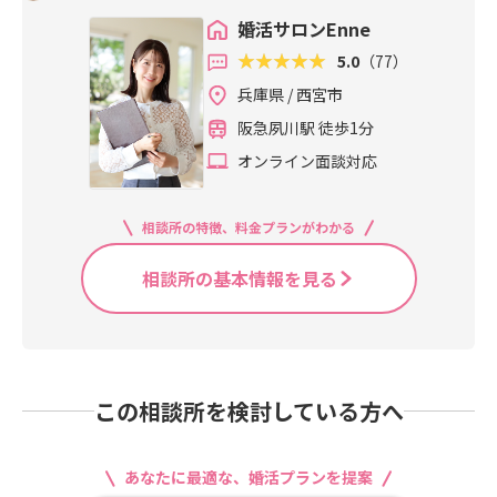
回デートでおごってくれる男性、割
んどです。 かっこよく着こなしてい
婚活サロンEnne
り勘男性どちらがモテると思います
る人は、ご自身のサイズにちゃんと
か？？もちろん、割り勘が良いとい
5.0
（77）
あったスーツを選んで着こなしてい
う女性もいます。ですが、大多数は
るということ。 30代後半から男性も
兵庫県 / 西宮市
初回デートでおごってくれる男性の
おなかまわりやお尻が大きくなりま
阪急夙川駅 徒歩1分
方が有利だと思いませんか？つま
す。既製品に合わせてパンツを選ぶ
り、同じことです。少数派よりも大
オンライン面談対応
と、ジャケットが緩くなったり、ジ
多数の方に代合わせた方がチャンス
ャケットに合わせてパンツを選ぶと
が広がる！婚活ではいかに多くの男
パンツがきつくてラインが出てしま
相談所の特徴、料金プランがわかる
性に好まれる服装を着ることがポイ
ったり．．．
ントです。多くの男性とお見合いが
相談所の基本情報を見る
組めるかどうかが成婚のカギになる
からです！私もファッション業界で
長く勤めておりましたが、男受けす
る服装と女性受けする服装があるの
は事実です。ちなみに私はどちらか
というと、ファッション業界にいる
この相談所を検討している方へ
ときは女性受けする服が好きだった
のでちょっと個性的な服が好きでし
た。主人からは反応はあまり良くな
あなたに最適な、婚活プランを提案
かったです…笑だからデートと女子