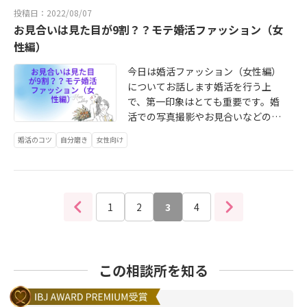
って男性ってスーツがあるのですご
が！」「すごい！」「やるやん！」
も輝いていますね。そうすると、自
投稿日：2022/08/07
しょう！
く楽で羨ましいなと思います。だっ
「かっこいい！」「プロってる！」
お見合いは見た目が9割？？モテ婚活ファッション（女
然と素敵な異性を引き寄せることが
てスーツって誰が着てもかっこよく
と褒めてあげる男性は役に立ち、褒
できますし、お相手のダメなとこと
性編）
見えちゃいますからね。女性の方が
められることで夫は自尊心が満たさ
ではなく、良いところを重視してあ
コーディネートを考えないといけな
今日は婚活ファッション（女性編）
れます。
げられる魅力的な人間になれるはず
いので大変です。 「じゃぁ、スーツ
についてお話します婚活を行う上
です。
なんて沢山あるし、すぐに婚活始め
で、第一印象はとても重要です。婚
れるぞ！」と思ったあなた！サイ
活での写真撮影やお見合いなどの第
ズ、デザイン！大丈夫ですか？その
一印象を決めるファッションに悩む
スーツを着こないしていた頃の体型
婚活のコツ
自分磨き
女性向け
方も多いのではないでしょうか？今
と今のあなたの体型同じですか？20
日は、そんな婚活ファッションのポ
代30代前半の男性ならおそらく購入
イントをお伝えしようと思います。
したスーツも最近のものだと思うの
「自分らしくありたい！だから、周
で恐らく大丈夫な場合が多いです
1
りの目を気にせずに、個性を大切に
2
3
4
が、30代後半から40代の男性は体型
して婚活をしたい！」「アナウンサ
が少しずつ変わっています。スーツ
ーぽい服装が男受けするとは聞くけ
も実はトレンドがあって少しずつデ
れど、自分がそんな服を着ているの
ザインが変わってるんですよ。そし
この相談所を知る
を想像しただけで気持ちが悪い」そ
て、スーツがかっこよく決まる人と
んな方もいらっしゃると思います…
決まらない人の差は、実はスーツの
笑でも、例えばどうでしょうか？初
サイズ感があっていないことがほと