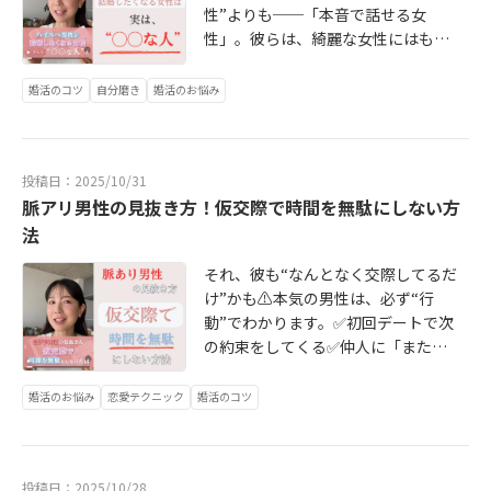
性”よりも──「本音で話せる女
性」。彼らは、綺麗な女性にはもう
慣れています。でも、自分を飾らず
に話せる女性には、なかなか出会え
婚活のコツ
自分磨き
婚活のお悩み
ない。👑大事なのは「見た目」より
も「安心感」と「本音の会話」。作
り込んだ自分じゃなく、磨かれた“素
投稿日：2025/10/31
の自分”が最強の武器です。💬あなた
脈アリ男性の見抜き方！仮交際で時間を無駄にしない方
は「素を出せる恋愛」できています
か？コメントで教えてください☺️👇
法
下の画像をクリックすると詳細の動
それ、彼も“なんとなく交際してるだ
画を見ることが出来ます✨▶西宮En
け”かも⚠️本気の男性は、必ず“行
ne（婚活サロン）代表カウンセラー
動”でわかります。✅初回デートで次
TOMOKA▶チャンネル登録＆いいね
の約束をしてくる✅仲人に「また会
で、後悔しない相手選びのヒントを
いたい」とすぐ連絡してくる逆に、
💍💬あなたの「仮交際の悩み」もコ
連絡が遅い・反応が薄い男性は、残
婚活のお悩み
恋愛テクニック
婚活のコツ
メントで教えてね。
念ながら脈ナシ。婚活では“見極める
……………………..あなたも一年以内
目”が幸せへの近道です👀✨↓ 下の
に結婚しませんか？Enneでは、💎E
動画をクリックすると詳細動画が見
nneオリジナルワークブック💎ISD個
投稿日：2025/10/28
れるよ💖▶西宮Enne（婚活サロン）