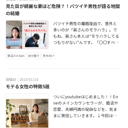
性心理学（自分のことを分析するシ
見た目が綺麗な妻ほど危険？！バツイチ男性が語る地獄
代表カウンセラーTOMOKA▶チャン
ート）この二つを活用して一年以内
ネル登録＆いいねで、後悔しない相
の結婚
に成婚しています✨・恋愛経験ゼ
手選びのヒントを💍💬あなたの「仮
ロ・甘えるのが下手・ファッション
バツイチ男性の離婚理由で、意外と
交際の悩み」もコメントで教えて
に自信がない・アラフォー・自己開
多いのが「奥さんのモラハラ」。で
ね。……………………..あなたも一年
示が苦手・バツイチ・女心 男心が
もね、奥さん本人は“モラハラしてる
以内に結婚しませんか？Enneでは、
分からない・アプリで上手くいかな
つもりがない”んです。「〇〇すべ
💎Enneオリジナルワークブック💎IS
いこのようなお悩みをお持ちの方も
き」「〇〇した方がいい！」が口グ
D個性心理学（自分のことを分析す
ご安心下さい。多数一年以内にご成
セの“べき思考女子”。一見完璧な奥
婚活のお悩み
自分磨き
男性向け
るシート）この二つを活用して一年
婚されています。詳細はHPのリンク
さんほど、旦那さんを追い詰めてし
以内に成婚しています✨・恋愛経験
から👇#婚活#恋愛相談#ハイスペ男性
まうことがあります。結婚は、幸せ
ゼロ・甘えるのが下手・ファッショ
#結婚したい#モテる女性#恋愛心理#
になるための手段。でも相手選びを
ンに自信がない・アラフォー・自己
婚活女子#仲人が語る婚活#西宮婚活
投稿日：2023/01/18
間違えると、簡単に地獄にもなる😭
開示が苦手・バツイチ・女心 男心
#婚活カウンセラー#結婚相談所
モテる女性の特徴5選
見た目より、一緒にいてホッとでき
が分からない・アプリで上手くいか
る人を選んでくださいね。▶️婚活カ
ないこのようなお悩みをお持ちの方
ついにyoutubeはじめました！！En
ウンセラーTOMOKA（西宮Enne）
もご安心下さい。多数一年以内にご
neのメインカウンセラーが、婚活や
▶️チャンネル登録＆いいねで、幸せ
成婚されています。詳細はHPのリン
恋愛、夫婦円満の秘訣などを、気ま
な結婚のヒントを受け取ってくださ
クから👇#結婚#婚活中アプリ#結婚相
まに発信していきます。↓今回はモ
い💍💬コメント欄で「理想の夫婦
談所で婚活#結婚相談所#成婚#成婚
テる女性の特徴5選。 https://youtu.
像」も教えてね。……………………..
率の高い結婚相談所#アラサー婚活#
be/Vtw4X6LO70M モテる女性の特徴