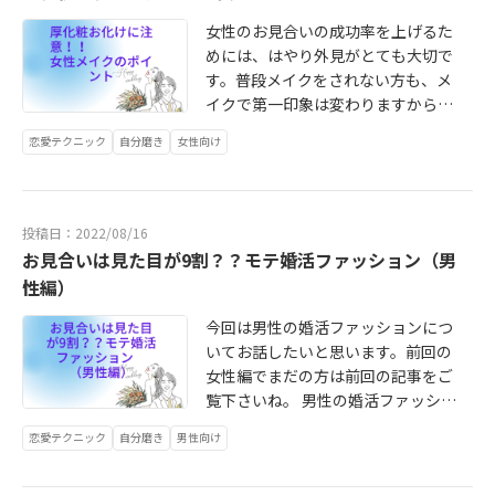
アップすることはあります。愛する
す）
ます。しかし、なかなか婚活うまく
感じます。ここでのポイントは清楚
人が応援してくれると仕事もやりが
いかない人の中には、年収、外見、
であること。男性は自然と清楚な女
女性のお見合いの成功率を上げるた
いが出ますよね。③感謝の言葉を口
年齢ともにこだわりがありすぎて、
性に惹かれます。お母さんから気に
めには、はやり外見がとても大切で
にする愛される女性はどんな些細な
この人のここがダメ、あの人はあそ
入ってもらえる女性としても清楚な
す。普段メイクをされない方も、メ
ことでも「ありがとう」と感謝の言
こがダメと、なかなか理想の異性に
女性はポイントが高いです。⑤よく
イクで第一印象は変わりますから、
葉を出して伝えます。「いつもお仕
出会えず、婚活に行き詰まる人は多
笑っているこれは一番大事。笑顔の
必ずメイクを学んでからお見合いに
恋愛テクニック
自分磨き
女性向け
事頑張ってくれてありがとう」「手
いと思います。あなたが、北川景子
絶えない女性は一緒にいて癒されま
挑んでください！こんなもんでしょ
伝ってくれて嬉しい！ありがとう」
であり、綾瀬はるかであり、石原さ
す。仕事から疲れて帰ってきたとき
うと我流のメイクを続けていては、
この時のポイントは何と言っても可
とみなら、何も言うことはなく理想
に可愛い笑顔で待ってくれている奥
女性としてのレベルをいつまでたっ
愛い笑顔もプラスで！自分の存在価
を追ってもらっても・・・。でも世
さんがいるだけで男性は幸せです。
ても上げられませんよ。お見合いの
投稿日：2022/08/16
値がある。俺は必要とされて重要な
の大半の人はそうではないはず。お
お見合いでも会話の内容より笑顔が
場合、男女ともに外見はかなり重
お見合いは見た目が9割？？モテ婚活ファッション（男
存在なんだ！と思わせてくれる女性
相手にダメなところがあるように、
可愛いそれだけで交際に進む確率は
要。本当は、外見や年収だけが全て
性編）
に男性はハマるに違いません。④頼
自分もまた完ぺきではないのです。
断然高いです。 詳しくはこちらのYo
では無いので、そこだけをフォーカ
り上手褒め上手愛される女性は積極
理想を追い求めてしまう人の傾向と
uTubeで解説しています。是非ご覧
スすると上手くいかないことが多い
今回は男性の婚活ファッションにつ
的に仕事を任せます。自分で出来る
して、自分の欠点やダメなところを
下さい https://youtu.be/Vtw4X6LO
ですが、とは言っても多くの方が大
いてお話したいと思います。前回の
こともあえて彼や夫に任せる器があ
受け入れられない、自己肯定感が低
70M
切にするポイントであることは間違
女性編でまだの方は前回の記事をご
ります♪これを自然に出来るように
い方に多いのも事実です。まずは、
い無いです。今日はそのポイントを
覧下さいね。 男性の婚活ファッショ
しておくと育児が始まった時も女性
自分の欠点を認めた上で、そのだめ
いくつかお伝えしたいと思います。
ンのポイントは清潔感とスーツのサ
恋愛テクニック
自分磨き
男性向け
も楽なんですよ！ここでもポイント
な部分も受け入れてあげて初めて自
男性の外見をあれこれ言う前に自分
イズか合っているか。 この2つのポ
があります。やってくれた事に対し
分を愛してあげることができます。
の外見もレベルアップして、より素
イントがとても重要です。 女性と違
て、少し過剰でも良いので「さす
自分のことを愛している人は、とて
敵な男性と出会えるように頑張りま