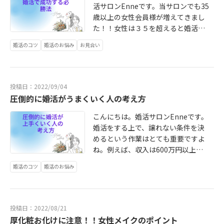
に正直に向き合って、自分の好きな
活サロンEnneです。当サロンでも35
がポイントです。自分の良いところ
ことや自分を大切にしています。自
歳以上の女性会員様が増えてきまし
悪いところ認めてあげて自分を丸ご
分が一番自分の味方である。そんな
た！！女性は３５を超えると婚活が
と全部好きになると自己肯定感は上
気持ちでいる女性です。彼氏や夫に
厳しくなるといわれていますが、実
がります。③趣味や仕事に一生懸命
婚活のコツ
婚活のお悩み
お見合い
常に機嫌を取ってもらおうと思って
際はどうでしょうか。正直申し上げ
恋愛だけでなく、色んなことに一生
いる人は要注意です。私は自分の気
ると、同世代を狙うには、厳しくな
懸命な女性は周囲に刺激を与えま
持ちが下がった時は自分の好きなこ
る。というのが本音です。35歳男性
す。色んな刺激を与えてくれる女性
とをしてストレス発散させていま
は、まだまだ売り手市場です。特にI
は、自分を高めたい男性からは一緒
投稿日：2022/09/04
す。②彼、夫の仕事に理解がある男
BJは会員様６割が女性に対して、男
に歩んでいきたいパートナーとして
圧倒的に婚活がうまくいく人の考え方
性は尊敬されたい生き物です。カッ
性が4割になりますので絶対数的にも
選ばれやすいです。ハイスペックな
コイイ！すごい！っていつも思われ
男性が有利です。それに加えて35歳
こんにちは。婚活サロンEnneです。
男性はちょっと面白い子を選ぶ可能
たいんです。彼や夫の成果は共に喜
といえば仕事も収入が安定してきた
婚活をする上で、譲れない条件を決
性が高い！他の人とはちょっと違っ
ぶこと。「いつも遅くまでお疲れさ
男性も多く、男としても魅力が増し
めるという作業はとても重要ですよ
たこだわりを持って自分らしく生き
ま」「大変だったね」など、労いの
てくるご年齢！！同世代はもちろ
ね。例えば、収入は600万円以上、
て行くとハイスぺ男性からパートナ
言葉をかけたり、仕事が成功した時
ん、20代も狙えるのが30代男性なの
家事を分担してくれる人、初婚。そ
ーとして選ばれやすい！癖のある男
婚活のコツ
婚活のお悩み
は飛び切り喜んであげる！男性にと
です。子供のことなどを考えると少
の代わり、容姿は普通で良い。とか
性はモテませんが、癖のある女性は
って仕事は命です。それを認められ
しでも若い女性が良いと考えられて
家事はしてくれなくていいから、年
モテます。④清潔感があり清楚美人
ると彼、夫の心は満たされて益々頑
しまうのが現状です。（現代は医療
収は1000万円以上、身長は175以上
とか顔の問題ではなく、きちんとし
張ろうと思います。年収が低い男性
も進歩していますし、40代でも出産
とか。人それぞれだとは思います
た身なりやナチュラルメイクで清潔
投稿日：2022/08/21
でも、奥様次第で仕事のキャリアが
されている方も多くいらっしゃいま
が、何かしらこだわりはあると思い
感のある服装や髪型は女性らしさを
厚化粧お化けに注意！！女性メイクのポイント