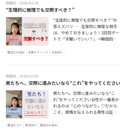
結婚って、長いです。その中で絶対
投稿日：2026/02/16
も本人は気づいてない。「私、大事
らこそ大事なのは――「このままの自分
今どう思ってるん？」「何が正解な
に出てくるのが・お金の価値観・仕
“生理的に無理でも交際すべき？”
にされてない」って思ってる。違う
でいられる相手か？」あなたの欠点
ん？」ってなるんです。つまり、一
事の考え方・家族との距離感・子育
んです。伝えてないだけ。正直に言
ごと、「それもいいやん」って言っ
緒にいて“安心できない”。婚活女性
“生理的に無理でも交際すべき？”の
て全部、変わるしズレます。だから
います。男は察せません。「疲れて
てくれる人。その人と出会えたら――一
は「愛されたい」「大事にされた
答えズバリ……生理的に無理な相手
こそ必要なのは――「話し合える関係」
るから優しくしてほしい」「もう少
生安心できるパートナーシップが築
い」と思いますよね。でも男性は――“安
は、やめておきましょう！1回目デー
これがあるかどうかで、結婚生活の
し連絡ほしい」「次のデートはリー
けます。兵庫県西宮市にある結婚相
心できるかどうか”をめちゃくちゃ見
トで「手繋いでいい？」→瞬間的に
満足度は大きく変わります。婚活中
ドしてほしい」これ、言わなきゃ一
談所『婚活サロンEnne』佐脇朋佳
ています。ドキドキより、安心。盛
「ムリムリムリ！！！」って思った
の女性に伝えたいのがこれ。「この
生わかりません。しかも大事なのは
り上がりより、安定。これが“結婚し
ら、もう無理。その直感、当たって
人とは違うな」で切るの、早すぎ
婚活のお悩み
恋愛テクニック
女性向け
ここ👇✔遠回しに言わない✔空気で伝
たい女性”の条件。ここ、ちょっと自
ます。笑女性は“生理的にNG”だと、
る。大事なのはそこじゃなくて👇・
えようとしない✔ストレートに、わ
分に問いかけてみてください。・好
本気で体調が悪くなることもありま
この人は話し合える人？・意見を尊
かりやすく言うこれだけで関係は一
きって伝えられてる？・嫌なことを
す。恋愛は、外見や雰囲気が“ある程
重してくれる人？・違いを受け入れ
気に変わります。女性がやりがちな
我慢してない？・自分の意見、ちゃ
投稿日：2026/02/04
度、自分に刺さる”ことがスタートラ
られる人？ここを見てほしい。結
NGがこれ。「普通は連絡するでし
んと言えてる？もし全部できていな
男たちへ。交際に進みたいなら“これ”をやってください
イン。もちろん、時間をかければ慣
局、幸せな結婚ってこういうこと。
ょ」「普通は気づくでしょ」その“普
いなら――彼からすると「何考えてるか
れるケースもあるけど……婚活でそ
価値観が同じ人ではなく、価値観が
通”って、誰の基準？あなたの中の当
男たちへ。交際に進みたいなら“こ
分からない女性」になってる可能性
の時間、めちゃくちゃもったいな
違っても一緒に歩ける人。これが“最
たり前を、彼に押し付けてるだけな
れ”をやってください女性が一番惹か
ありです。さらに言うと、自分の気
い！相談所には選択肢が山ほどある
強のパートナー”です。「価値観が合
んです。そしてその結果――ひとりでイ
れるのは「心のつながり」♡だから
持ちが自分でも分かってない人。こ
し、無理せず“ある程度タイプ”の方
う人がいい」その気持ちは大事。で
ライラ。もったいなさすぎる。もう
こそ、感情を伝えられる男性は圧倒
れ、かなり多いです。・なんとなく
を選んでOKです🙆‍♀️ただし！会う人み
もそれ以上に大切なのは――「この人と
一度言います。男性は思い通りには
的にモテます。・「今日めちゃくち
不安・なんとなくモヤモヤ・でも理
んな無理なら——・自分側の課題・
なら話し合える」「この人となら乗
ならない。でも、言った通りには動
ゃ緊張してた」・「会えて嬉し
由は説明できないこの状態で婚活し
婚活のコツ
男性向け
婚活のお悩み
外見レベルの不一致どちらかの可能
り越えられる」そう思えるかどう