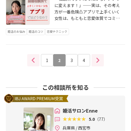
性心理学（自分のことを分析するシ
愛心理学#本命になる方法#婚活カウ
コメントで教えてね。↓ 下の動画
ユーチューブショート#恋愛あるある
に変えます！」──実は、その考え
ート）この二つを活用して一年以内
ンセラー#婚活あるある#恋愛チャン
をクリックすると詳細動画が見れる
#婚活疲れ
方が一番危険⚠️アプリで上手くいく
に成婚しています✨・恋愛経験ゼ
ネル#アラサー婚活#アラフォー婚活
よ💖▶西宮Enne（婚活サロン）代表
女性は、もともと恋愛体質でコミュ
ロ・甘えるのが下手・ファッション
#結婚したい人と繋がりたい#恋愛向
カウンセラーTOMOKA▶チャンネル
力が高い“モテる層”。つまり、“出会
に自信がない・アラフォー・自己開
上委員会#結婚したい#モテる女性#
登録＆いいねで、後悔しない相手選
いの場”が原因じゃなくて、“婚活ス
婚活のお悩み
婚活のコツ
恋愛テクニック
示が苦手・バツイチ・女心 男心が
成婚率爆上がり
びのヒントを💍💬あなたの「仮交際
タンス”の問題なんです。👩‍🏫婚活が
分からない・アプリで上手くいかな
の悩み」もコメントで教えてね。
上手くいかない人の共通点は、相手
いこのようなお悩みをお持ちの方も
……………………..あなたも一年以内
探しよりも「自分と向き合うこと」
ご安心下さい。多数一年以内にご成
に結婚しませんか？Enneでは、💎E
を避けてること。「相談所にいい人
婚されています。#婚活#恋愛心理学
1
2
3
4
nneオリジナルワークブック💎ISD個
がいない」「アプリの方が出会える
#浮気する男#浮気されない方法#結
性心理学（自分のことを分析するシ
かも」──そうやって場所を変えて
婚したい#婚活女子#恋愛相談#恋愛
ート）この二つを活用して一年以内
も、結果は同じ。でも、今ここで自
コンサル#モテる女性#結婚したい人
に成婚しています✨・恋愛経験ゼ
分を整えたら、ちゃんと理想の人と
と繋がりたい#婚活あるある#結婚生
この相談所を知る
ロ・甘えるのが下手・ファッション
出会える未来が待ってます💍✨↓
活#本命女子#恋愛迷子#男女の違い#
に自信がない・アラフォー・自己開
下の動画をクリックすると詳細動画
恋愛偏差値#ダメ男製造機#浮気癖#
示が苦手・バツイチ・女心 男心が
が見れるよ💖▶西宮Enne（婚活サロ
浮気防止#婚活カウンセラー
分からない・アプリで上手くいかな
ン）代表カウンセラーTOMOKA▶チ
婚活サロンEnne
いこのようなお悩みをお持ちの方も
ャンネル登録＆いいねで、後悔しな
5.0
（77）
ご安心下さい。多数一年以内にご成
い相手選びのヒントを💍💬あなたの
婚されています。#結婚#婚活中アプ
「仮交際の悩み」もコメントで教え
兵庫県 / 西宮市