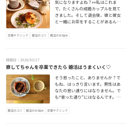
えないこれ、結婚した後も続くとし
気になりますよね？👀私はこれま
ります。例えば👇・休日はのんびり
たら…？正直、地獄です😭ここ、め
で、たくさんの成婚カップルを見て
派だったのに、急にジム通いにハマ
ちゃくちゃ大事。恋愛は――いいところ
きました。そして退会後、彼と彼女
る・甘いもの大好きだったのに、突
を見せ合う関係。でも結婚は――欠点も
と一緒にお茶をすることがあるんで
然の糖質制限・お金の使い方、美
見せた上で一緒にいられる関係。完
す☕️その時、必ず男性に聞く質問が
容、食、全部変わるありますよね？
璧な自分じゃなくてもいい。むし
あります。この質問、何十人にも聞
恋愛テクニック
婚活のコツ
婚活のお悩み
笑つまり、「今、合ってる価値観」
ろ、“完璧じゃない自分”でいられる
いてきました。でもね、驚くことに――
って、未来も同じとは限らない。婚
かどうか。ここが幸せの分かれ道で
ほぼ全員、同じ答えなんです。それ
活でよくあるのがこれ👇「この人、
す。じゃあ、どんな人を選べばいい
がこちら👇これ、本当に多いです。✔
価値観違うからナシです」でもそれ
のか。答えはシンプル。✔コンプレ
投稿日：2026/03/17
俺のこと好きなんやなって分かる✔
って、“今の一部分だけ切り取って判
ックスを気にしない人✔あなたをジ
察してちゃんを卒業できたら 婚活はうまくいく♡
嫌なことはちゃんと伝えてくれる✔
断してる”だけ。人は変わるし、関係
ャッジしない人✔無理しなくても一
自分の意見も言う✔でも、こっちの
性でも変わる。なのに最初から「合
そう思ったこと、ありませんか？で
緒にいられる人こういう人といる
意見もちゃんと聞いてくれるこのバ
う・合わない」で切ってしまうの
もね、はっきり言います。男性はあ
と、・安心できる・自然体でいられ
ランス。これがあるから、男性は思
は、正直かなりもったいない。うま
なたの思い通りにはなりません。で
る・どんどん自分を好きになれる年
うんです。「この人となら、ちゃん
くいっているカップルって、実はシ
も――“言った通り”にはなるんです。婚
収、見た目、スペック。もちろん大
とやっていけそう」って。ここ、少
ンプルです。✔相手の価値観を否定
活がうまくいかない女性に多いのが
事です。でもそれ以上に大事なのは――
し厳しいですが大事です。成婚に繋
しない✔違っても「そういう考えも
これ。・自分の中で勝手に期待す
「この人といると、自分がラクかど
婚活のコツ
婚活のお悩み
恋愛テクニック
がらない女性に多いのが――✔何を考え
あるよね」と受け入れる✔その上で
る・思い通りにならない・勝手に落
うか」ここ、見てほしい。自分をよ
てるか分からない✔本音が見えない
話し合えるつまり、違いを“問題”に
ち込む・そして勝手に距離を取る…
く見せる婚活は、最初はうまくい
✔いつも合わせてくる✔でも急に不
しない。ここがめちゃくちゃ大事。
もうこれ、完全に自爆です（笑）で
く。でもその先で苦しくなる。だか
機嫌になる男性からすると…「え、