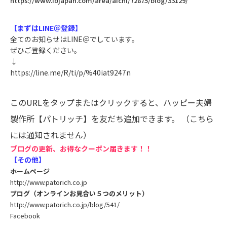
https://www.ibjapan.com/area/aichi/72875/blog/33129/
【まずはLINE＠登録】
全てのお知らせはLINE＠でしています。
ぜひご登録ください。
↓
https://line.me/R/ti/p/%40iat9247n
この
URL
をタップまたはクリックすると、ハッピー夫婦
製作所【パトリッチ】を友だち追加できます。
（こちら
には通知されません）
ブログの更新、お得なクーポン届きます！！
【その他】
ホームページ
http://www.patorich.co.jp
ブログ（オンラインお見合い５つのメリット）
http://www.patorich.co.jp/blog/541/
Facebook