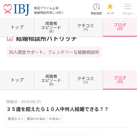
東証プライム上場
結婚相談所探しはIBJ
閲覧履歴
キープ
メニュー
成婚者
ブログ
クチコミ
ホーム
愛知県の結婚相談所
愛知県名古屋市
愛知県名古屋市西区
結婚相談所パトリッ
トップ
エピソード
(89)
(7)
(0)
結婚相談所パトリッチ
30人限定サポート、フレンドリーな結婚相談所
成婚者
ブログ
クチコミ
トップ
エピソード
(89)
(7)
(0)
投稿日：2020/08/25
３５歳を超えたら１０人中何人結婚できる？？
婚活のコツ
婚活のお悩み
お見合い