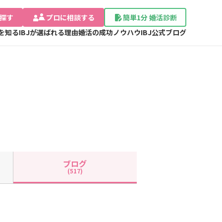
探す
プロに相談する
簡単1分 婚活診断
Jを知る
IBJが選ばれる理由
婚活の成功ノウハウ
IBJ公式ブログ
ブログ
(517)