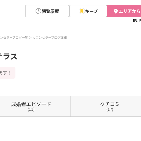
閲覧履歴
キープ
エリアから
IB
ンセラーブログ一覧
カウンセラーブログ詳細
テラス
ます！
成婚者
エピソード
クチコミ
(11)
(17)