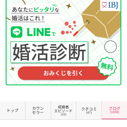
成婚者
カウン
ブログ
クチコミ
トップ
エピソード
セラー
(1046)
(47)
(32)