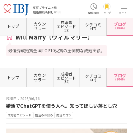
東証プライム上場
結婚相談所探しはIBJ
閲覧履歴
キープ
メニュー
成婚者
カウン
ブログ
クチコミ
ホーム
東京都の結婚相談所
東京都渋谷区
東京都渋谷区恵比寿
Will Marry（ウィル
トップ
エピソード
セラー
(1046)
(47)
(32)
Will Marry（ウィルマリー）
最優秀成婚賞全国TOP10受賞の圧倒的な成婚実績。
成婚者
カウン
ブログ
クチコミ
トップ
エピソード
セラー
(1046)
(47)
(32)
投稿日：2026/06/16
婚活でChatGPTを使う人へ。知ってほしい落とし穴
成婚者エピソード
婚活のお悩み
婚活のコツ