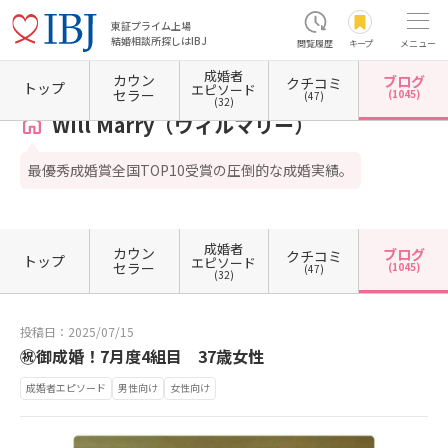
東証プライム上場
結婚相談所探しはIBJ
閲覧履歴
キープ
メニュー
成婚者
カウン
ブログ
クチコミ
ホーム
東京都の結婚相談所
東京都渋谷区
東京都渋谷区恵比寿
Will Marry（ウィル
トップ
エピソード
セラー
(1045)
(47)
(32)
Will Marry（ウィルマリー）
最優秀成婚賞全国TOP10受賞の圧倒的な成婚実績。
成婚者
カウン
ブログ
クチコミ
トップ
エピソード
セラー
(1045)
(47)
(32)
投稿日：2025/07/15
㊗御成婚！7月度4組目 37歳女性
成婚者エピソード
男性向け
女性向け