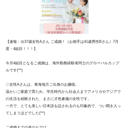
【速報：㊗
37歳女性Aさん ご成婚！（お相手は41歳男性Bさん）7月
度・4組目！！！
】
今月4組目となるご成婚は、
海外勤務経験者同士のグローバルカップ
ルです(^^)
◇女性Aさんは、東海地方ご出身のお嬢様。
温かいご家庭で育たれ、
学生時代から社会人までアメリカやアジアで
の生活を経験された、
まさに才色兼備の女性です。
一方で、とても美しい日本語を話されるのも印象的で、
つい聞き入っ
てしまうほどでした(^^)
ご成婚までの道のりでは、