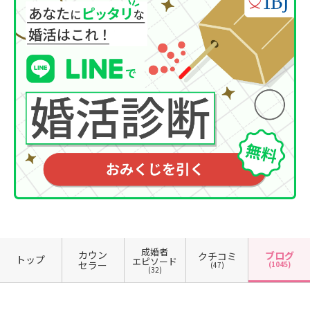
成婚者
カウン
ブログ
クチコミ
トップ
エピソード
セラー
(1045)
(47)
(32)