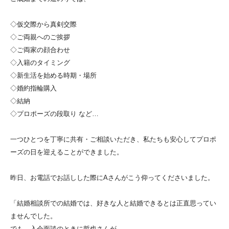
◇仮交際から真剣交際
◇ご両親へのご挨拶
◇ご両家の顔合わせ
◇入籍のタイミング
◇新生活を始める時期・場所
◇婚約指輪購入
◇結納
◇プロポーズの段取り など…
一つひとつを丁寧に共有・ご相談いただき、
私たちも安心してプロポ
ーズの日を迎えることができました。
昨日、
お電話でお話しした際にAさんがこう仰ってくださいました。
「結婚相談所での結婚では、
好きな人と結婚できるとは正直思ってい
ませんでした。
でも、入会面談のときに哲也さんが、