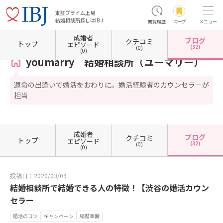
東証プライム上場
結婚相談所探しはIBJ
閲覧履歴
キープ
メニュー
成婚者
ブログ
クチコミ
ホーム
東京都の結婚相談所
東京都渋谷区
youmarry 結婚相談所（ユーマリー）
カ
トップ
エピソード
(32)
(0)
(0)
youmarry 結婚相談所（ユーマリー）
運命の出逢いで婚活をおわりに。婚活経験者のカウンセラーが
担当
成婚者
ブログ
クチコミ
トップ
エピソード
(32)
(0)
(0)
投稿日：2020/03/09
結婚相談所で結婚できる人の特徴！【渋谷の婚活カウン
セラー
婚活のコツ
キャンペーン
結婚準備