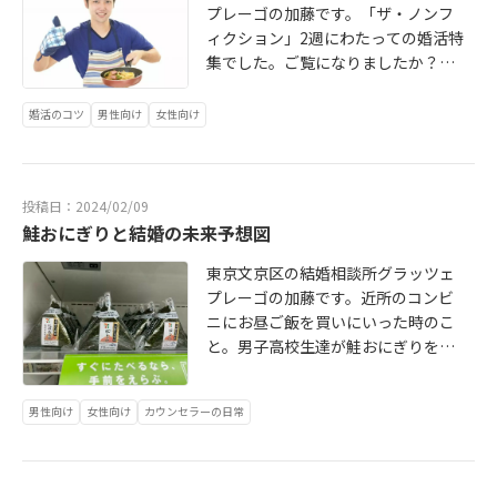
プレーゴの加藤です。「ザ・ノンフ
ィクション」2週にわたっての婚活特
集でした。ご覧になりましたか？ネ
ットでもかなりバズっていました。
相談所運営の当事者、元婚活者とし
婚活のコツ
男性向け
女性向け
ても色々な切り口で様々言いたいこ
とありますが、また改めて。あの番
組の登場人物やお見合い、交際は確
投稿日：2024/02/09
かに「ノンフィクション」ですが、
鮭おにぎりと結婚の未来予想図
一部と言っていいですし、もっとも
っとポジティブで素敵なノンフィク
東京文京区の結婚相談所グラッツェ
ションはたくさんあります。あの放
プレーゴの加藤です。近所のコンビ
映内容が全てとは思わないで欲しい
ニにお昼ご飯を買いにいった時のこ
と願っています。※少なくとも番組
と。男子高校生達が鮭おにぎりを前
で登場された皆さんは幸せになるた
にして色々と話していました。聞き
めに頑張って活動してらっしゃいま
耳を立てると（というか聞こえてい
す。伝わります。これは間違いなく
男性向け
女性向け
カウンセラーの日常
る）「鮭おにぎり高くなったよな」
尊い事実です今日はザ・ノンフィク
と175円の値段を見てつぶやいてま
ションについて1点だけ絞って書きま
した。（確かにそうだ）「昔は120
す。登場人物のお一人、29歳男性の
円くらいだったよね？」と、もう1人