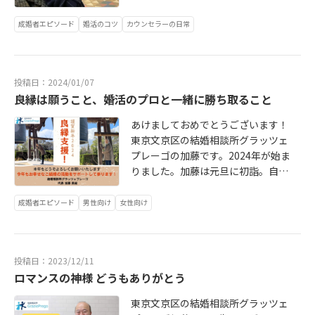
が」とか「つまらないものですが」
す。↓ https://twitter.com/graziek
すし結婚っていいなあと思えるので
ご入会相談からご成婚まで加藤が担
ご成婚事例があります。どうぞご覧
の東京ドームホテルでご入会前の婚
とか「お口に合うかどうかわかりま
ato （良ければフォローください）
す。遅め婚ゆえに令和の共働き、共
当しますのでご入会後の担当が変わ
ください。 https://www.graziepre
成婚者エピソード
婚活のコツ
カウンセラーの日常
活無料相談でした。BrunoMarsのラ
せんが」など余計な一言はこれも逆
ちなみに掲載のメガネ姿の写真を妻
に家事、共に育児の結婚生活を過ご
るという不安もございません。小さ
go.jp/70voice/
イブ期間中、26歳の女性様、26歳の
効果です。ポジティブな前置き「評
に見せて「角野さんに似てるか
しています。無料相談では理想のご
な相談所がゆえに目の行き届く範囲
女性様、45歳の女性様にご入会前の
判いいようなのでぜひ食べてみてく
な？」と聞くと「似てる！」と即答
結婚についてお話し伺ったりお話し
で幸せなご結婚をサポートいたしま
婚活無料相談をご予約くださいまし
ださい」とか「前食べて凄く美味し
でした。妻とは8年前に結婚相談所の
したりもしています。結婚相談所の
す。最近ご成婚になった方の成婚イ
投稿日：2024/01/07
た。婚活でのお悩みや、ご不明点、
かったんです」など添えるといいで
婚活でお見合い、交際を経て結婚を
婚活って？という方もぜひお気軽に
ンタビューでは加藤のことを「面白
良縁は願うこと、婚活のプロと一緒に勝ち取ること
そして結婚観もお話くださいまし
すね。ゴールは相手に喜んでいただ
しました。おかげさまで幸せで過ご
申し込んでくださいね。グラッツェ
いおじさんだよ」と紹介されてご入
た。それぞれご検討をお持ち帰りい
くことです。この週末のお見合いや
あけましておめでとうございます！
しております。今では自らが結婚相
プレーゴのホームページの無料相談
会したエピソードも披露いただきま
ただきました。皆さんとはご一緒に
デートで少しでもお相手に感謝や仲
東京文京区の結婚相談所グラッツェ
談所を自らのお仕事にして幸せなご
フォームからお申し込みください
した。そんな男性仲人のいる結婚相
婚活を頑張っていきたいなと思える
良くなりたいと言う気持ちがあれば
プレーゴの加藤です。2024年が始ま
結婚のサポートをしています。「角
ね。お待ちしております。
談所ですが成婚実績も多数ございま
素敵な方々でした。ご縁があるとい
迷わずどうぞ！婚活では世の中のイ
りました。加藤は元旦に初詣。自身
野卓造さんに似ている人が結婚相談
すので無料相談でお気軽におたずね
いですね。さて2024年に入っての婚
ベントを使わないと損しますよ！試
や自身の家族の健康と安全を祈願、
所を運営してて規模は小さいけどご
ください。そして親御さんにも友人
活希望者のお問合せも増えていま
してくださいね。
併せて会員様の健康と良縁の祈願を
成婚を出し続けて賞もずっと取って
成婚者エピソード
男性向け
女性向け
にも同僚にも言えそうで言えない将
す。BrunoMarsのライブも熱いです
しました。年頭の儀式とも言えま
て評判いいらしいよ」なんて噂にな
来の理想の結婚のお話も聞かせてく
が、結婚相談所も婚活も熱いです
す。会員様にも言えるかも知れませ
るといいなと思っております。グラ
ださいね！
よ！2024年に婚約、入籍まで済ませ
んが良縁を願うことは自身にご結婚
ッツェプレーゴについての紹介は以
投稿日：2023/12/11
たい婚活短期勝負の方は無料相談ご
を意識をおくことでいいことです。
下にまとめていますのでご覧になっ
ロマンスの神様 どうもありがとう
予約してみてくださいね！ちなみに
一方、頭に意識をおくだけでなく自
てくださいね。結婚相談所って堅苦
加藤はBrunoMars来日公演初日のラ
ら行動することでご結婚を勝ち取る
しいイメージがあるしハードルも高
東京文京区の結婚相談所グラッツェ
イブに参戦しました。まさに王者の
こともセットで大切なこと。グラッ
いと思われている方はまだまだいら