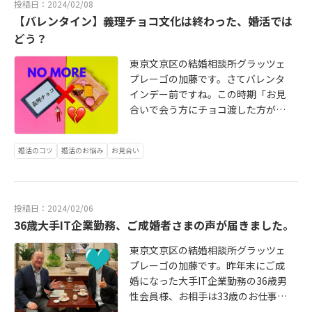
進藤さん。お相手から家事の手際や
投稿日：2024/02/08
の男子高校生「いや140円でし
料理のダメ出しをされて、家事力に
【バレンタイン】義理チョコ文化は終わった、婚活では
ょ？」「100円じゃない？」と色々
不安を感じた彼女の要望は毎日彼が
どう？
と意見が割れていましたが結局彼ら
作った料理をLINEで報告すること。
は鮭おにぎりの購入を見送っていま
東京文京区の結婚相談所グラッツェ
でも毎日作った料理を報告するもさ
した。彼らは昼ごはん、おにぎりを
プレーゴの加藤です。さてバレンタ
したる評価もされず、結構キツいな
買うのもシビアな選択だなあ、でも
インデー前ですね。この時期「お見
あと感じる場面がありました。結
経済観念はしっかりしそうだなと最
合いで会う方にチョコ渡した方がい
果、交際終了になりますが結婚相談
近の物価高に加藤も思うところあり
いですか？」とよく聞かれます。答
所の中の人から見ると、進藤さんは
ました。彼らはおよそ10年後には結
えは「渡しても渡さなくてもどっち
からずともかなり料理力が上がりま
婚をしています。※※令和2年の初婚
婚活のコツ
婚活のお悩み
お見合い
でもOK」です。バレンタインだから
したよね。結婚は生活、生活するに
年齢の男性の最頻値（最も多い度数
といって渡す必要はないです。相手
は家事は必須、家事といえば頻度時
を言います）は27歳です。ちなみに
は初対面ですしどんな人かわからな
間がかるのが料理。進藤さんは間違
女性は26歳。えっ、初婚って30歳く
いのに渡したくないですよね。でも
いなく婚活戦闘力がパワーアップし
投稿日：2024/02/06
らいじゃないの？って思われる方も
ね、お見合いってお茶代は男性がお
ていると言っていいでしょう。結婚
36歳大手IT企業勤務、ご成婚者さまの声が届きました。
多いと思いますがそれは平均です。
支払いするのがルールです。最近の
事情はもはや共働きが当たり前、家
平均では男性は31歳、女性は29歳で
都市部のホテルのカフェラウンジの
事も育児もどっちもしっかり関与し
東京文京区の結婚相談所グラッツェ
す。この先も物価高も続くと思いま
お茶代はお1人1500円前後。それ考
て欲しいと願って婚活されている方
プレーゴの加藤です。昨年末にご成
すし、自分たちが自由に使えるお金
えると同じ額でなくともお支払いい
が大半だと思います。その中で料理
婚になった大手IT企業勤務の36歳男
である可処分所得も劇的には上がら
ただいたお礼としてチョコをお渡し
ができることは男女とも大いなるプ
性会員様、お相手は33歳のお仕事が
なさそう。コンビニでの男子高校生
してもいいです。目安は半額程度の7
ラスポイント。進藤さんは所属の相
できる美人さん。キャリアのステッ