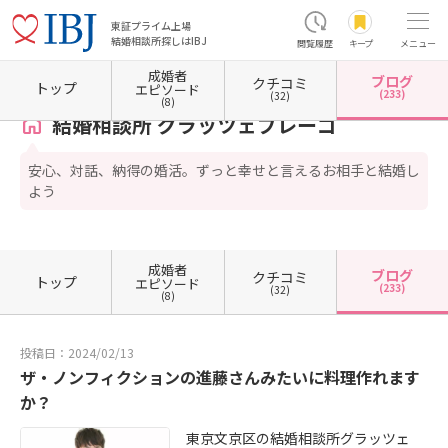
東証プライム上場
結婚相談所探しはIBJ
閲覧履歴
キープ
メニュー
成婚者
ブログ
クチコミ
ホーム
東京都の結婚相談所
東京都文京区
結婚相談所 グラッツェプレーゴ
カウンセラ
トップ
エピソード
(233)
(32)
(8)
結婚相談所 グラッツェプレーゴ
安心、対話、納得の婚活。ずっと幸せと言えるお相手と結婚し
よう
成婚者
ブログ
クチコミ
トップ
エピソード
(233)
(32)
(8)
投稿日：2024/02/13
ザ・ノンフィクションの進藤さんみたいに料理作れます
か？
東京文京区の結婚相談所グラッツェ