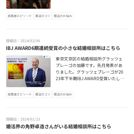
達が結婚する頃は今よりもっと男女
00〜800円程度。高くて驚くことな
談所の婚活カウンセラーさんから指
プアップもしっかり図ってこられま
対等は当然で、どっちの給料を当て
くお礼の気持ちとしてはしっかり伝
摘されている課題はありますが、料
した。お二人ともよく働きよく稼ぐ
にすることなくがっつり共働きで、
成婚者エピソード
婚活のコツ
婚活のお悩み
わると思います。お礼で言うと、お
理以外でも着実に改善されていま
パワーカップルの誕生です。そんな
経済観念もしっかり持ち合わせて、
見合いが成立するのは自分から申し
す。ひとり暮らしの独身の方も最近
男性会員様の「ご成婚者さまの声」
子育ても両輪でが当たり前、そうで
込んでOKするか、またはお相手から
は自炊する方も増えてますが、案外
が届きました。ご成婚の秘訣は「思
なくては都市部では満足な結婚生活
申し込みいただいてOKするかの2
ルーティンにまではなってないです
い通りにならなくても辛くても継続
投稿日：2024/02/06
も送れないことになるでしょう。お
択。もし渡すなら自分が申し込んで
よね。一口コンロで時間がかかると
することが大事」とのことでした！
IBJ AWARD6期連続受賞の小さな結婚相談所はこちら
昼のコンビニのおにぎりももしかし
OKしてくれたお相手にOKしてくれ
か、食材を余らせ気味とか、外食が
尊い！ぜひご覧になってください。
て贅沢品になり、コンビニで見た男
てありがとう、の気持ちでお渡しが
ちだとか、ご飯は炊くけどおかずは
東京文京区の結婚相談所グラッツェ
↓ https://www.grazieprego.jp/70v
子高校生達は家庭を持った時に、お
いいでしょう。これは初デートでも
買って帰るとか、日々も忙しいです
プレーゴの加藤です。先月発表があ
oice/ post_36.html 彼は活動期間1
昼ご飯はそれこそコンビニでなくコ
同じことが言えます。「今日会って
し。もしかして番組を見た方で進藤
りました。グラッツェプレーゴが20
年8ヶ月。少し長めになりました。途
スパ考えて彼が家で家族分握ったお
くれてありがとう」のお気持ちでい
さんの料理スキルが上がっているの
23年下半期IBJ AWARD受賞いたしま
中転勤もあり環境も変わりました。
にぎりになるかもしれませんね。10
いです。状況的にやや女性に向けて
見て「ヤバい」って思ってる方もい
した。AWARD開始以来6期連続の受
交際進展があと一歩進まずご縁に繋
年後の結婚の未来予想図は、呼吸す
書いていますが、男性から女性にお
るかも知れません。普段、自炊され
賞です。ご入会の会員様、ご成婚者
がらないことで落ち込まれたことも
成婚者エピソード
婚活のコツ
婚活のお悩み
るように助け合いができている方が
渡ししてもいいですよ！男性から女
てない方が結婚して日々の食事の料
様、ご紹介者様、関わる皆様に感謝
ありました。ただ諦めず活動を継
「結婚して幸せ」と言ってるかも知
性にお渡しするのも問題ないです。
理がいきなりできるものではないで
です。最近では「ここ、いいよ」と
続。お見合い、交際を繰り返して理
れませんね。繰り返しですが、結婚
女性から男性への義理チョコ文化は
すよね。結婚相談所のスピード感な
言ってくださる方のお問い合わせも
想のパートナーを巡り会いました。
生活は助け合いで成り立ちます。そ
終わりました。自分で買ったり好き
ら1年後には素敵な方とご結婚に至り
増えております。さてグラッツェプ
活動当初から前向きな方、共働き、
投稿日：2024/01/23
のことを義務感ではなく当たり前の
な同性の友達に渡したり、自分で買
ます。その時に本腰を入れるのでは
レーゴの加藤は結婚相談所で婚活し
家事育児も一緒にで全力投球できる
婚活界の角野卓造さんがいる結婚相談所はこちら
ように主体的で率先する男女がそれ
う方もいますが、突き詰めていくと
なく婚活をする前、してる時から料
てお見合いで妻と出会い、結婚しま
方の理想は変わらず最後に理想の方