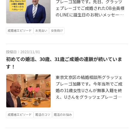
プレーゴ加藤です。先日、グラッツ
貫禄のステージ！実はファンなんで
ツェプレーゴでは代表の加藤がワン
っしゃいますが、無料相談をご予約
ェプレーゴでご成婚されたOB会員様
す。婚活中、そして婚活検討されて
ストップでサポートする少数精鋭の
の婚活検討されてる皆さんからはイ
のLINEに誕生日のお祝いメッセージ
る方で今回のBrunoMarsのライブに
結婚相談所。良縁の祈願に留まら
メージがポジティブに変わったとお
を送りました。彼女からお礼の返信
行かれた方もいらっしゃると思いま
ず、良縁に至る支援、そして良縁が
っしゃっていただきます。特に活動
と海外を含むいくつかの旅先での幸
す。無料相談でお会いできたら話題
成就するまでご一緒します。
成婚者エピソード
お見合い
女性向け
６か月での短期成婚を狙うなら結婚
せなお2人が写った写真を送っていた
に出してみてください。婚活のご相
相談所がお勧めです。他の婚活より
だきました。会員様がご成婚頂くこ
談が脱線しない程度にBrunoMarsの
はスピーディに進みます。その進め
とは大きな喜びですが、ご結婚後も
話も楽しくお話しましょうね。
方はぜひ無料相談をお申し込みくだ
投稿日：2023/11/01
変わらず幸せにされていることが本
さいね。ホームページのリンクから
初めての婚活、30歳、31歳ご成婚の連鎖が続いていま
当の願いなのでその姿を見れるだけ
お入りになってください。本物の角
す！
で胸熱でした。30代の彼女は結婚願
野卓造さんとはお会いできませんが
望がなく仕事と余暇の趣味を楽しむ
東京文京区の結婚相談所グラッツェ
「婚活界の角野卓造さん」が皆様の
ことで充実された人生でしたが仲が
プレーゴ加藤です。今年当所でご成
ご相談をお待ちしております！
よかったご親族のお別れをきっかけ
婚の31歳女性Uさんが無事入籍を終
に人生のあり方を考え、結婚がうか
え、Uさんをグラッツェプレーゴに
ばれグラッツェプレーゴにご入会、
紹介してくださったSさんと一緒にお
活度2ヶ月半で同年代の素敵な男性と
祝い。Sさんも30歳でグラッツェプ
スピードご成婚をされました。「ロ
成婚者エピソード
婚活のコツ
婚活のお悩み
レーゴでご成婚。お二人は親友の間
マンスの神様」という曲をご存知で
柄でご成婚のバトンをSさんからお預
しょうか？30年前に流行った平成の
かりしてUさんと一緒に伴走しご成
名曲です。聞いたことあるよって方