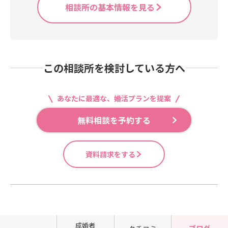
た。結婚は必ずしなければいけない
相談所の基本情報を見る
ものではありません。でも少しでも
結婚を意識したなら少しでも動いて
みることが後悔を減らしたりより幸
せをゲットすることにつながること
になることは言えそうです。ロマン
この相談所を検討している方へ
スの神様どうもありがとう。
あなたに最適な、婚活プランを提案
無料相談を予約する
資料請求をする
成婚者
ブログ