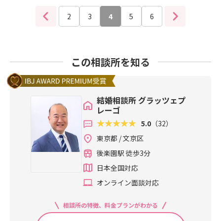
婚の連鎖となりました。写真はSさん
いるかも知れません。その歌詞の世
のプロフィール写真撮影時、活動7ヶ
2
3
4
5
6
界が婚活そのもの。合コンでいい男
月でご成婚、お相手は一つ年上の31
を捕まえたい女性がしたたかに男性
歳、IT企業にお勤めで同年代婚。30
をゲットするストーリーです。した
歳になるタイミングでこれからの人
たかと言いつつ凄いスピードで恋に
生を考え初めての婚活。男性の友人
この相談所を知る
落ちてラブラブで結婚まで進みま
はいたものの恋愛経験がほぼない彼
す。このスピード感が結婚相談所の
女にとって男性視点の加藤のサポー
婚活のスピード感によく似ているの
トにご期待いただきました。彼とは
です。歌詞の一節に♪BoyMeetsGirl
結婚相談所 グラッツェプ
交際4ヶ月、そして成婚退会後も着々
土曜日遊園地一年たったらハネムー
レーゴ
と新生活に向けて動かれ、活動から1
ン♪とあります。彼女の彼とのデー
年経たないうちにご入籍し今もお幸
5.0
（32）
トとその後の新婚旅行までの流れが
せなお話を伺いました。開発職の彼
東京都 / 文京区
歌詞とピッタリなのです。平成の名
女も彼もよく働きよく稼ぐ自立した
曲は実は婚活ソングです。このスピ
後楽園駅 徒歩3分
カップルです。お二人はとても建設
ード婚ぶりは結婚相談所での出会い
的に話し合えるタイプ。彼女が活動
日本全国対応
からご成婚とよく似ているなと30年
時描いた理想にお相手とめぐりあわ
オンライン面談対応
の月日を経て感じるのです。結婚を
れました。
決意して婚活、ご結婚と大きくそし
てポジティブに人生が変わった彼女
相談所の特徴、料金プランがわかる
の幸せぶりにすごく嬉しくなりまし