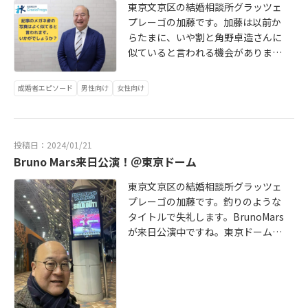
ぞれのお相手に選ばれるということ
これはチャンスです。男性から女性
東京文京区の結婚相談所グラッツェ
理は習慣化しておけるといいです
した。遅め婚ですが、おかげさまで5
とご縁がありました。「ご縁はタイ
は間違いなさそうです。加藤も遅め
へお渡しも全く問題ありません。チ
プレーゴの加藤です。加藤は以前か
ね。お見合いのネタにもなります
歳になる息子と幸せな結婚生活を送
ミング」です。彼の回り道は彼女と
婚ですが、子どももまだ保育園で今
ョコは相手と仲良くなるきっかけ。
らたまに、いや割と角野卓造さんに
し、プロフィールにも得意料理も書
っています。長らく独身でしたが、
巡り会うための必然のようにも感じ
の婚活している方、結婚したばかり
婚活は短期勝負ですから、仲良くな
似ていると言われる機会がありま
けると印象もいいです。今は動画で
結婚ってやっぱりいいなあと思いま
ます。それくらいジャストフィット
の方とは家庭のイメージや実態の感
る機会を増やすために自ら仕掛けて
す。先日も会合に参加して初めまし
も料理レシピがんがん上がってる時
す。ご入会前は加藤の結婚相談所で
のお相手です。婚活に妥協すること
覚が近いかも知れません。昨今の結
いくのがいいでしょう。ちゃんと心
ての方に「角野卓造さんかと思いま
代です。スマホ一つで料理人になれ
婚活の経験、男性婚活者の視点での
はありません。理想の結婚のイメー
成婚者エピソード
男性向け
女性向け
婚生活事情もお話できそうです。結
通わせて2人の関係が良くなることが
したよ！」と言っていただきお名刺
ます。男女とも料理を作れることは
アドバイスに期待くださっていま
ジを持ちながらお見合いという誠実
婚っていいもんだなと思っていま
最善です。そしてお渡しの日は几帳
交換。会話の流れで近藤春菜さんの
婚活では武器ですし戦略になること
す。それもあってか女性会員様比率
な場で知り合い、結婚を前提にお話
す。グラッツェプレーゴでは加藤が
面に2月14日に無理やり合わせなく
「角野卓造じゃねーよ！」のお約束
は間違いないですよ！ちなみに写真
は7割です。ご入会後は会員様のらし
を進めていける結婚相談所に彼も期
婚活の無料相談もしていますので、
ていいのでバレンタインデー前後5日
の返しもできて和やかなやり取りで
の料理写真は加藤が作ったある日の
さと魅力がお相手に的確に伝わるPR
待をしてくれました。同じ男として
投稿日：2024/01/21
気になる方はお聞きになってくださ
間くらいを「バレンタイン週間」と
した。掲載のメガネ姿の写真は会員
朝ごはん。鶏ももの塩麹グリル、菜
文や、プロフィール写真撮影にも同
推したい彼が幸せを掴んだことは喜
Bruno Mars来日公演！＠東京ドーム
いね。ホームページの無料相談のリ
して取り組んでくださいね。世の中
様のプロフィール写真撮影時に会員
の花と椎茸炒め、粕汁です。婚活の
行しその人に合った服装の方向性も
びしかありません。何度もオンライ
ンクからお申し込みくださいませ！
東京文京区の結婚相談所グラッツェ
のイベントを上手く使ってお相手と
様とご一緒したものですがこの写真
ために料理力を磨いたわけではない
ご提案します。初めてでもうまく進
ンで作戦会議をしたり、壁打ちと言
プレーゴの加藤です。釣りのような
仲良くなりますように。また力入れ
が角野さんによく似ていると言われ
ですが独身の頃から料理は好きでや
める婚活のコツやご相談や押しつけ
って交際相手とどうしていくのかの
タイトルで失礼します。BrunoMars
るのはいいですが、値段の張るよう
ます。メガネなしの時も言われます
っていたおかげで結婚生活には超役
ない対話型のサポート、ご質問のお
意見交換も多数。しっかり頼って下
が来日公演中ですね。東京ドームで7
な高価なものは知り合ったばかり相
がメガネ着用の時は特に。メガネが
立っています。そんな加藤は45歳で
返事の早さも好評いただいておりま
さり加藤もご成婚まで伴走できまし
日間のライブが全てSoldOutの大盛
手には気持ち的にも重くなり逆効果
ポイントですかね。そんなこともあ
結婚相談所で婚活し妻と結婚、今は
す。色々書きましたがご入会いただ
た。ご成婚のお祝いは嬉しかったで
況。1/21が最終公演日ですね。ライ
です。値段は上記の値段を意識する
り加藤もたとえばX（旧Twitter）の
息子と3人でめちゃ幸せに暮らしてい
く皆さんからは「加藤さん、話しや
す。おめでとうございます！どうぞ
ブの日の東京ドーム周辺はファンで
といいかと思います。とはいえ値が
プロフィールに「婚活界の角野卓造
ます。息子にも作ったものおいしい
すいから」と口を揃えて言ってくだ
末長くお幸せに！※結婚相談所グラ
ごったがえしています。そんな東京
張らないからと言って「安物です
さん」さんとひっそり書いておりま
って言ってもらえるのって嬉しいで
さるところです。嬉しいことです。
ッツェプレーゴでは彼の他にも多数
ドームの熱狂を横切り、加藤はお隣