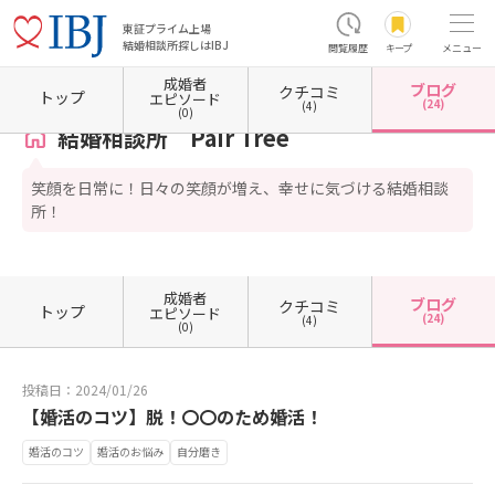
東証プライム上場
結婚相談所探しはIBJ
閲覧履歴
キープ
メニュー
成婚者
ブログ
クチコミ
ホーム
埼玉県の結婚相談所
埼玉県さいたま市
埼玉県さいたま市緑区
結婚相談所 Pair
トップ
エピソード
(24)
(4)
(0)
結婚相談所 Pair Tree
笑顔を日常に！日々の笑顔が増え、幸せに気づける結婚相談
所！
成婚者
ブログ
クチコミ
トップ
エピソード
(24)
(4)
(0)
投稿日：2024/01/26
【婚活のコツ】脱！〇〇のため婚活！
婚活のコツ
婚活のお悩み
自分磨き