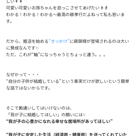
しい👨👩
可愛い可愛いお孫ちゃんを抱っこさせてあげたい👴👵
わかる！わかる！わかる〜最高の親孝行だよねって私も思いま
す。
だから、婚活を始める
“きっかけ”
に親御様が登場されるのは大い
に賛成なんです✨
ただ、これが“軸”になっちゃうとちょっと違う。。。
なぜかって・・・
“自分の子供が結婚している”という事実だけが欲しいという簡単
な話ではないからです。
そこで勘違いしてはいけないのは、
「我が子に結婚してほしい」の願いには✨
“我が子の心豊かになれる幸せな居場所があってほしい”
“我が子に安定した生活（経済面・健康面）を送ってくれていた