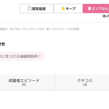
閲覧履歴
キープ
エリアから
IB
談所 Pair Tree
カウンセラーブログ一覧
カウンセラーブログ詳細
ee
せに気づける結婚相談所！
成婚者
エピソード
クチコミ
(0)
(4)