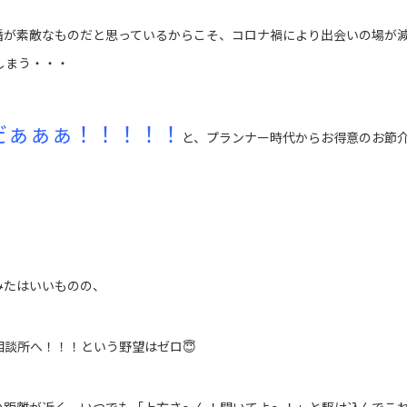
婚が素敵なものだと思っているからこそ、コロナ禍により出会いの場が
しまう・・・
だぁぁぁ！！！！！
と、プランナー時代からお得意のお節介
みたはいいものの、
模な相談所へ！！！という野望はゼロ😇