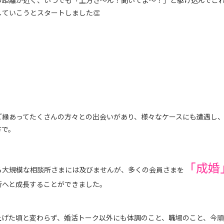
の距離が近く、いつでも「上方さ〜ん！聞いてよ〜！」と駆け込んでこ
ていこうとスタートしました👏
じて、ご縁あってたくさんの方々との出会いがあり、様々なケースにも遭遇し
方で。
「成婚
ら大規模な相談所さまには及びませんが、多くの会員さまを
所へと成長することができました。
上げた頃と変わらず、婚活トーク以外にも体調のこと、職場のこと、今頑