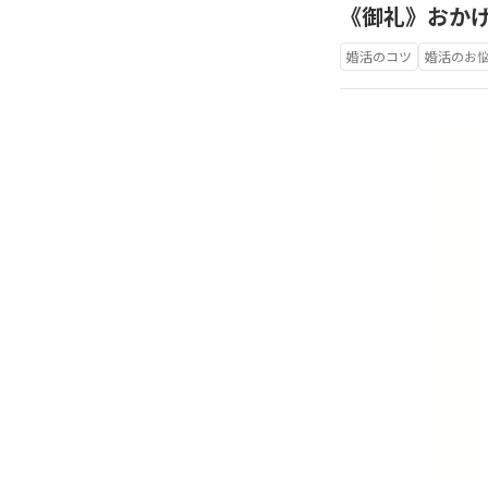
《御礼》おか
婚活のコツ
婚活のお