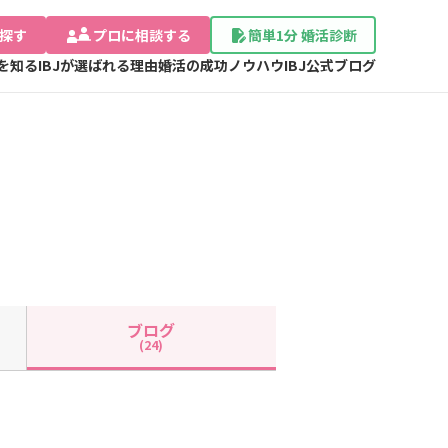
探す
プロに相談する
簡単1分 婚活診断
Jを知る
IBJが選ばれる理由
婚活の成功ノウハウ
IBJ公式ブログ
ブログ
(24)