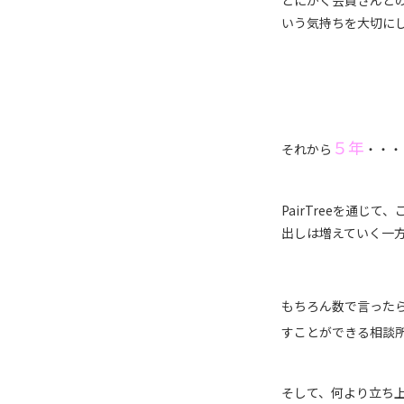
とにかく会員さんと
いう気持ちを大切にし
５年
それから
・・・
PairTreeを通
出しは増えていく一
もちろん数で言った
すことができる相談
そして、何より立ち