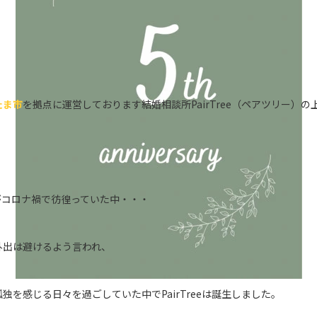
たま市
を拠点に運営しております結婚相談所PairTree（ペアツリー）の
中がコロナ禍で彷徨っていた中・・・
外出は避けるよう言われ、
独を感じる日々を過ごしていた中でPairTreeは誕生しました。