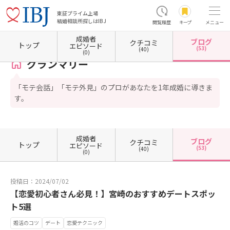
東証プライム上場
結婚相談所探しはIBJ
閲覧履歴
キープ
メニュー
成婚者
ブログ
クチコミ
ホーム
宮崎県の結婚相談所
宮崎県宮崎市
グランマリー
カウンセラーブログ一覧
トップ
エピソード
(53)
(40)
(0)
グランマリー
「モテ会話」「モテ外見」のプロがあなたを1年成婚に導きま
す。
成婚者
ブログ
クチコミ
トップ
エピソード
(53)
(40)
(0)
投稿日：2024/07/02
【恋愛初心者さん必見！】宮崎のおすすめデートスポッ
ト5選
婚活のコツ
デート
恋愛テクニック