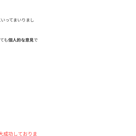
にいってまいりまし
ても
個人的な意見
で
大成功しておりま