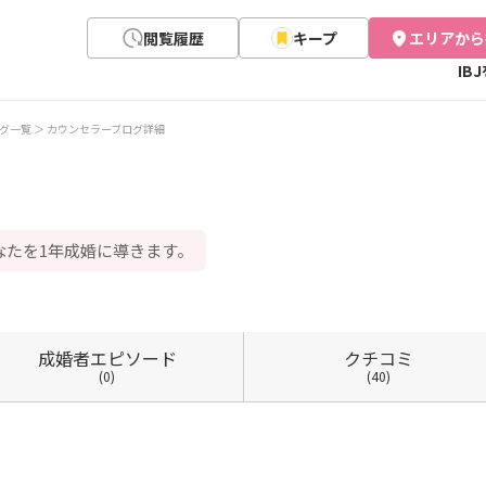
閲覧履歴
キープ
エリアから
IB
グ一覧
カウンセラーブログ詳細
なたを1年成婚に導きます。
成婚者
エピソード
クチコミ
(0)
(40)