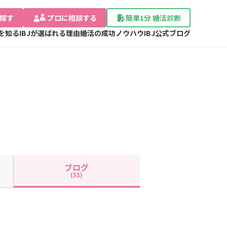
探す
プロに相談する
簡単1分 婚活診断
Jを知る
IBJが選ばれる理由
婚活の成功ノウハウ
IBJ公式ブログ
ブログ
(53)