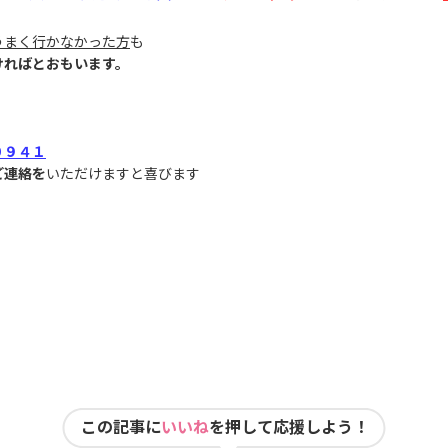
うまく行かなかった方
も
ければとおもいます。
０９４１
ご連絡を
いただけますと喜びます
この記事に
いいね
を押して応援しよう！