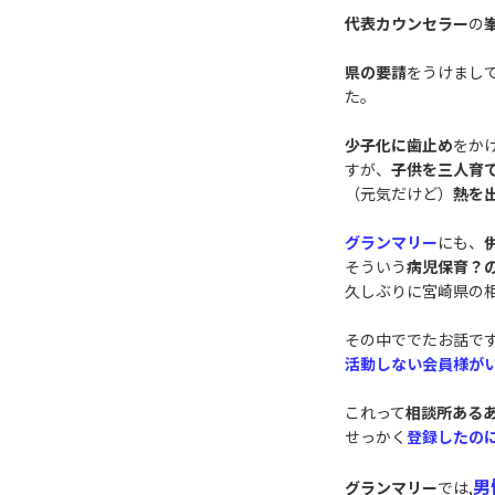
代表カウンセラー
の
県の要請
をうけまし
た。
少子化に歯止め
をか
すが、
子供を三人育
（元気だけど）
熱を
グランマリー
にも、
そういう
病児保育？
久しぶりに宮崎県の
その中ででたお話で
活動しない会員様が
これって
相談所ある
せっかく
登録したの
男
グランマリー
では,