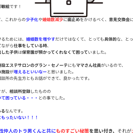
峯敏絵
です！
て、これからの
少子化
や
婚姻数減
少
に
歯止め
をかけるべく、
意見交換会
けるためには、
婚姻数を増やす
だけではなくて、とっても
具体的
な、とっ
て
ながら
仕事をしている時
、
出した子供
は
保育園が預かってくれなくて困って
いました。
併設エステサロンのグラン・セノーテ
にも
ママさん社員
がいるので、
の施設
が
増えるといいなー
と思いました。
相談所の先生方ともお話ができて、良かったです。
すが、
相談所登録
したものの
いて困っている・・・
との事でした。
ある
なんです。
にもったいない！！！
性仲人のトラ男くんと共に
ものすごい秘策
を思い付き、
それが