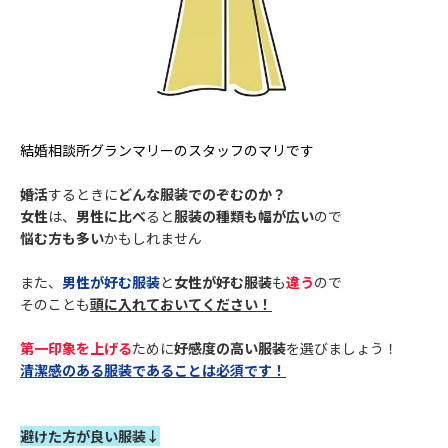
結婚相談所グランマリーのスタッフのマリです
婚活
するときに
どんな服装でのぞむのか？
女性
は、
男性に比べ
ると
服装の種類も幅が広い
ので
悩む方も多い
かもしれません
また、
男性が好む服装
と
女性が好む服装
も
違う
ので
そのことも
頭に入れておいてください！
第一印象を上げる
ために
好感度の高い服装
を選びましょう！
清潔感のある服装であることは必須です！
避けた方が良い服装↓