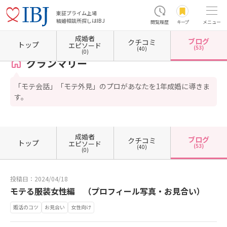
東証プライム上場
結婚相談所探しはIBJ
閲覧履歴
キープ
メニュー
成婚者
ブログ
クチコミ
ホーム
宮崎県の結婚相談所
宮崎県宮崎市
グランマリー
カウンセラーブログ一覧
トップ
エピソード
(53)
(40)
(0)
グランマリー
「モテ会話」「モテ外見」のプロがあなたを1年成婚に導きま
す。
成婚者
ブログ
クチコミ
トップ
エピソード
(53)
(40)
(0)
投稿日：2024/04/18
モテる服装女性編 （プロフィール写真・お見合い）
婚活のコツ
お見合い
女性向け