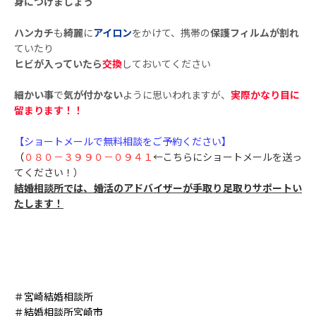
身につけましょう
ハンカチ
も
綺麗
に
アイロン
をかけて、携帯の
保護フィルムが割れ
ていたり
ヒビが入っていたら
交換
しておいてください
細かい事
で
気が付かない
ように思いわれますが、
実際かなり目に
留まります！！
【ショートメールで無料相談をご予約ください】
（
０８０－３９９０－０９４１
←こちらにショートメールを送っ
てください！）
結婚相談所では、婚活のアドバイザーが手取り足取りサポートい
たします！
＃宮崎結婚相談所
＃結婚相談所宮崎市