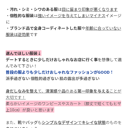
・
汚れ・シミ・シワのある服
は
目に留まり印象が悪くなります
・
個性的な服装
は
強いイメージを与えてしまいマイナス
イメージ
に
・
ブランド品で全身コーディネートした服
や
年齢に合っていない
服装は逆効果
です
選んでほしい服装↓
デートするときに少しだけおしゃれなお店に行く事
を想像して選
んでみて下さい！
普段の服よりも少しだけおしゃれなファッションがGOOD！
派手過ぎない
個性的過ぎない
肌の露出が多過ぎない
身だしなみを整え
て、
清潔感
や
品
のある
第一印象を与える
ことが
大切です！
柔らかいイメージのワンピースやスカート（膝丈で短くてもヒザ
上10㎝）が良いと思います
また、
靴
や
バッグ
も
シンプルなデザイン
で
キレイな状態
のものを