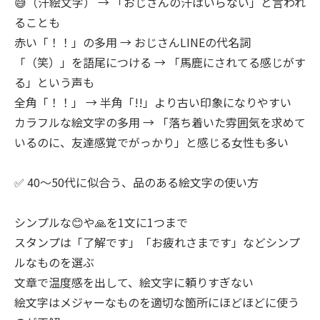
😅（汗絵文字） → 「おじさんの汗はいらない」と言われ
ることも
赤い「！！」の多用 → おじさんLINEの代名詞
「（笑）」を語尾につける → 「馬鹿にされてる感じがす
る」という声も
全角「！！」 → 半角「!!」より古い印象になりやすい
カラフルな絵文字の多用 → 「落ち着いた雰囲気を求めて
いるのに、友達感覚でがっかり」と感じる女性も多い
✅ 40〜50代に似合う、品のある絵文字の使い方
シンプルな😊や🙏を1文に1つまで
スタンプは「了解です」「お疲れさまです」などシンプ
ルなものを選ぶ
文章で温度感を出して、絵文字に頼りすぎない
絵文字はメジャーなものを適切な箇所にほどほどに使う