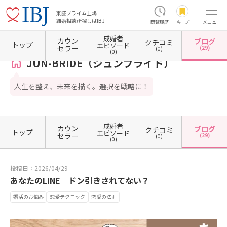
東証プライム上場
結婚相談所探しはIBJ
閲覧履歴
キープ
メニュー
成婚者
カウン
ブログ
クチコミ
ホーム
神奈川県の結婚相談所
神奈川県鎌倉市
JUN-BRIDE（ジュンブライド）
カウン
トップ
エピソード
セラー
(29)
(0)
(0)
JUN-BRIDE（ジュンブライド）
人生を整え、未来を描く。選択を戦略に！
成婚者
カウン
ブログ
クチコミ
トップ
エピソード
セラー
(29)
(0)
(0)
投稿日：2026/04/29
あなたのLINE ドン引きされてない？
婚活のお悩み
恋愛テクニック
恋愛の法則