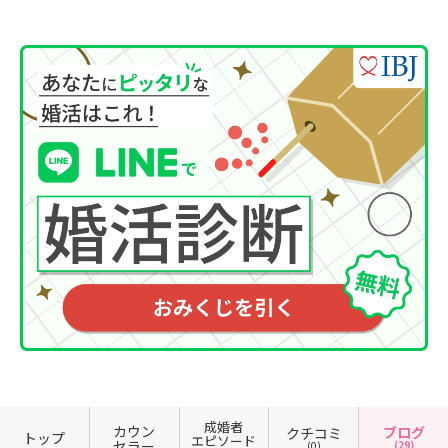
成婚者
カウン
ブログ
クチコミ
トップ
エピソード
セラー
(29)
(0)