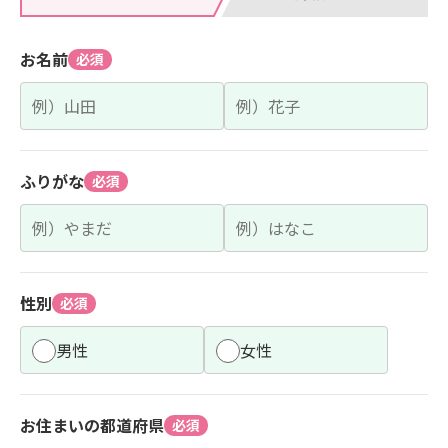
お名前
必須
ふりがな
必須
性別
必須
男性
女性
お住まいの都道府県
必須