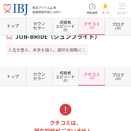
東証プライム上場
結婚相談所探しはIBJ
閲覧履歴
キープ
メニュー
成婚者
カウン
クチコミ
ブログ
ホーム
神奈川県の結婚相談所
神奈川県鎌倉市
JUN-BRIDE（ジュンブライド）
クチコ
トップ
エピソード
セラー
(0)
(29)
(0)
JUN-BRIDE（ジュンブライド）
人生を整え、未来を描く。選択を戦略に！
成婚者
カウン
クチコミ
ブログ
トップ
エピソード
セラー
(0)
(29)
(0)
クチコミは、
現在投稿がございません。