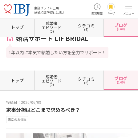
東証プライム上場
結婚相談所探しはIBJ
閲覧履歴
キープ
メニュー
成婚者
ブログ
クチコミ
ホーム
岐阜県の結婚相談所
岐阜県岐阜市
婚活サポート LIF BRIDAL
カウンセラーブロ
トップ
エピソード
(140)
(6)
(0)
婚活サポート LIF BRIDAL
1年以内に本気で結婚したい方を全力でサポート！
成婚者
ブログ
クチコミ
トップ
エピソード
(140)
(6)
(0)
投稿日：2026/06/09
家事分担はどこまで求めるべき？
婚活のお悩み