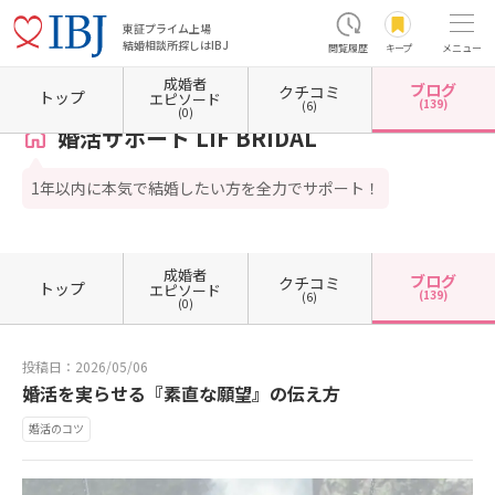
東証プライム上場
結婚相談所探しはIBJ
閲覧履歴
キープ
メニュー
成婚者
ブログ
クチコミ
ホーム
岐阜県の結婚相談所
岐阜県岐阜市
婚活サポート LIF BRIDAL
カウンセラーブロ
トップ
エピソード
(139)
(6)
(0)
婚活サポート LIF BRIDAL
1年以内に本気で結婚したい方を全力でサポート！
成婚者
ブログ
クチコミ
トップ
エピソード
(139)
(6)
(0)
投稿日：2026/05/06
婚活を実らせる『素直な願望』の伝え方
婚活のコツ