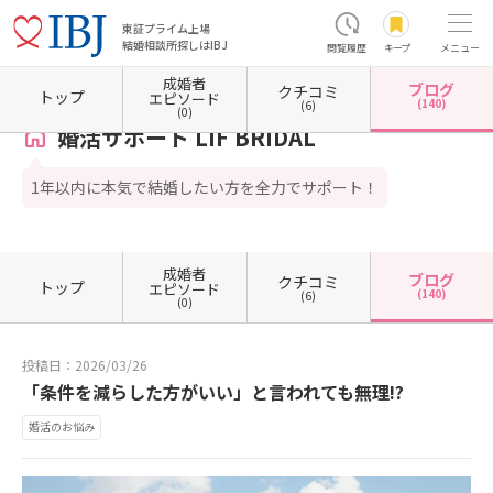
東証プライム上場
結婚相談所探しはIBJ
閲覧履歴
キープ
メニュー
成婚者
ブログ
クチコミ
ホーム
岐阜県の結婚相談所
岐阜県岐阜市
婚活サポート LIF BRIDAL
カウンセラーブロ
トップ
エピソード
(140)
(6)
(0)
婚活サポート LIF BRIDAL
1年以内に本気で結婚したい方を全力でサポート！
成婚者
ブログ
クチコミ
トップ
エピソード
(140)
(6)
(0)
投稿日：2026/03/26
「条件を減らした方がいい」と言われても無理!?
婚活のお悩み