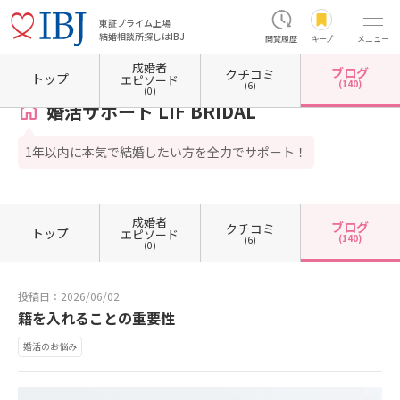
東証プライム上場
結婚相談所探しはIBJ
閲覧履歴
キープ
メニュー
成婚者
ブログ
クチコミ
ホーム
岐阜県の結婚相談所
岐阜県岐阜市
婚活サポート LIF BRIDAL
カウンセラーブロ
トップ
エピソード
(140)
(6)
(0)
婚活サポート LIF BRIDAL
1年以内に本気で結婚したい方を全力でサポート！
成婚者
ブログ
クチコミ
トップ
エピソード
(140)
(6)
(0)
投稿日：2026/06/02
籍を入れることの重要性
婚活のお悩み