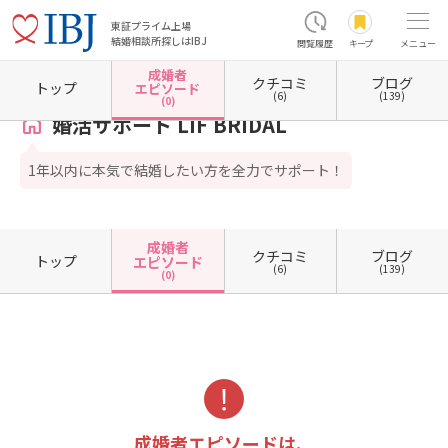
東証プライム上場
結婚相談所探しはIBJ
閲覧履歴
キープ
メニュー
成婚者
クチコミ
ブログ
ホーム
岐阜県の結婚相談所
岐阜県岐阜市
婚活サポート LIF BRIDAL
成婚者エピソード
トップ
エピソード
(6)
(139)
(0)
婚活サポート LIF BRIDAL
1年以内に本気で結婚したい方を全力でサポート！
成婚者
クチコミ
ブログ
トップ
エピソード
(6)
(139)
(0)
成婚者エピソードは、