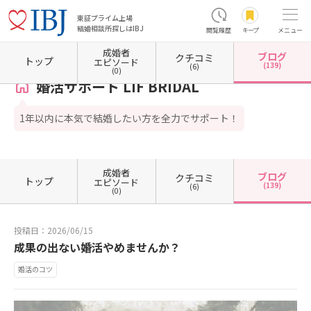
東証プライム上場
結婚相談所探しはIBJ
閲覧履歴
キープ
メニュー
成婚者
ブログ
クチコミ
ホーム
岐阜県の結婚相談所
岐阜県岐阜市
婚活サポート LIF BRIDAL
カウンセラーブロ
トップ
エピソード
(139)
(6)
(0)
婚活サポート LIF BRIDAL
1年以内に本気で結婚したい方を全力でサポート！
成婚者
ブログ
クチコミ
トップ
エピソード
(139)
(6)
(0)
投稿日：2026/06/15
成果の出ない婚活やめませんか？
婚活のコツ