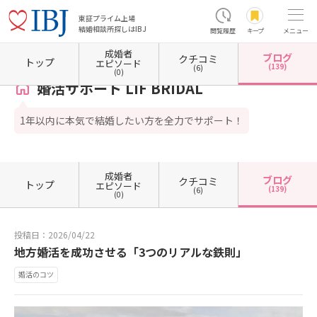
東証プライム上場
結婚相談所探しはIBJ
閲覧履歴
キープ
メニュー
成婚者
ブログ
クチコミ
ホーム
岐阜県の結婚相談所
岐阜県岐阜市
婚活サポート LIF BRIDAL
カウンセラーブロ
トップ
エピソード
(139)
(6)
(0)
婚活サポート LIF BRIDAL
1年以内に本気で結婚したい方を全力でサポート！
成婚者
ブログ
クチコミ
トップ
エピソード
(139)
(6)
(0)
投稿日：2026/04/22
地方婚活を成功させる「3つのリアルな鉄則」
婚活のコツ