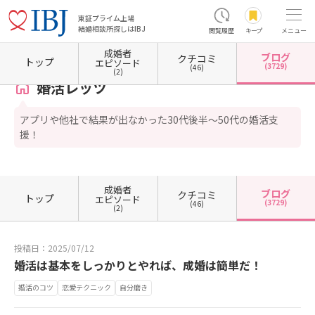
東証プライム上場
結婚相談所探しはIBJ
閲覧履歴
キープ
メニュー
成婚者
ブログ
クチコミ
ホーム
千葉県の結婚相談所
千葉県船橋市
婚活レッツ
カウンセラーブログ一覧
カ
トップ
エピソード
(3729)
(46)
(2)
婚活レッツ
アプリや他社で結果が出なかった30代後半〜50代の婚活支
援！
成婚者
ブログ
クチコミ
トップ
エピソード
(3729)
(46)
(2)
投稿日：2025/07/12
婚活は基本をしっかりとやれば、成婚は簡単だ！
婚活のコツ
恋愛テクニック
自分磨き