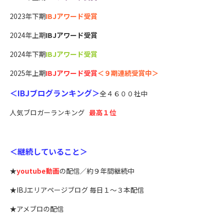
2023年下期
IBJアワード受賞
2024年上期
IBJアワード受賞
2024年下期
IBJアワード受賞
2025年上期
IBJアワード受賞
＜９期連続受賞中＞
＜IBJブログランキング＞
全４６００社中
人気ブロガーランキング
最高１位
＜継続していること＞
★
youtube動画
の配信／約９年間継続中
★IBJエリアページブログ 毎日１～３本配信
★アメブロの配信