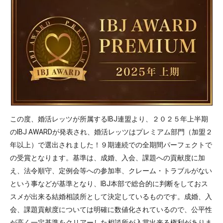
この度、婚活レッツが所属するIBJ連盟より、２０２５年上半期
のIBJ AWARDが発表され、婚活レッツはプレミアム部門（加盟２
年以上）で選出されました！９期連続での全期間パーフェクトで
の受賞となります。基準は、成婚、入会、課題への貢献度に加
え、法令順守、定例会等への参加率、クレーム・トラブルがない
という事などが基準となり、IBJ本部で総合的に判断をしておス
スメが出来る結婚相談所として決定しているものです。成婚、入
会、課題貢献度については明確に数値化されているので、公平性
が高く一定基準をクリアーした相談所が入賞出来る権利がありま