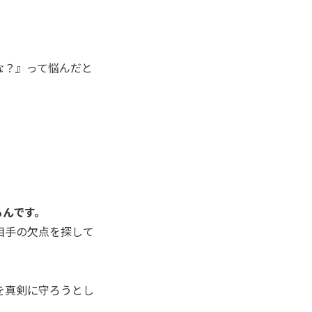
な？』って悩んだと
るんです。
相手の欠点を探して
を真剣に守ろうとし