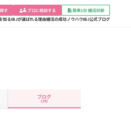
探す
プロに相談する
簡単1分 婚活診断
Jを知る
IBJが選ばれる理由
婚活の成功ノウハウ
IBJ公式ブログ
ブログ
(29)