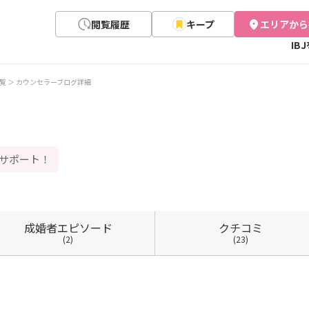
閲覧履歴
キープ
エリアから
IB
覧
カウンセラーブログ詳細
型サポート！
成婚者
エピソード
クチコミ
(2)
(23)