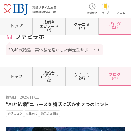
東証プライム上場
結婚相談所探しはIBJ
閲覧履歴
キープ
メニュー
成婚者
ブログ
クチコミ
ホーム
山口県の結婚相談所
山口県光市
ファミラボ
カウンセラーブログ一覧
カウ
トップ
エピソード
(29)
(23)
(2)
ファミラボ
30,40代婚活に実体験を活かした伴走型サポート！
成婚者
ブログ
クチコミ
トップ
エピソード
(29)
(23)
(2)
投稿日：2025/11/11
“AIと結婚”ニュースを婚活に活かす２つのヒント
婚活のコツ
女性向け
婚活のお悩み