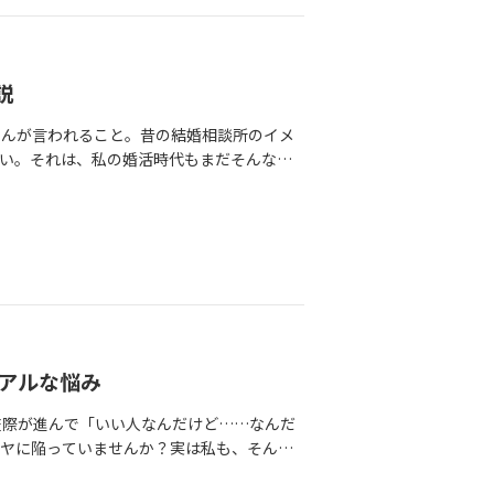
ほうが、圧倒的に楽だから」求めて、期待
ぎるんです。だったら最初から「そんなに
を探して「続かない理由」を作ったりするほ
あなたがダメだからではなく、それだけ自分
説
に言います。結婚して数年経つ、しかも現
さんが言われること。昔の結婚相談所のイメ
かったのかな？」とふと思うことがあります
い。それは、私の婚活時代もまだそんなイ
思い直す。その繰り返しです。結婚って、
そのイメージがあるのは仕方がないかもしれ
いんです。「やっぱり良かった」と思えるよ
ージが変わった」。の内容を、ちゃんと説明
る、小さな努力を積み重ねていくだけ。だ
興味を持ってくれた方が最初に受けるのはこ
て当たり前なんです。「結婚したいのかわか
ンでの面談をされます。昔は対面がメインで
いいと思います。ただ、一つだけおすすめ
、お見合いもオンラインを活用する人が多く
こと。・自由がなくなるのが怖い？・また傷
ることは積極的にお勧めしています。※
てる？モヤモヤの正体がわかれば、対策が打
受けしていますのでご安心くださいね。ご本
」と確認しながら進むほうが、ずっと歩き
に全力で向き合います。そして、この時間
100点満点の結婚相手を探す修行僧になる必
の時、入会は無理にはお勧めしません。結婚
アルな悩み
その時考えよう（笑）」くらいの図太さを持
感じられないと、お相手にも私にも良くな
べてはあなたが「納得できる人生」を選ぶた
交際が進んで「いい人なんだけど……なんだ
談で、ファミラボでの活動を決めてくださ
なって笑顔を忘れないでくださいね！もし、
モヤに陥っていませんか？実は私も、そんな
書の取り交わしをします。ファミラボで
る不安が大きいのか？整理してみませんか？
せっかく婚活で出会って、何度かデートに
中では、個人情報を多くやり取りするので大事
よ。いつでも相談をお待ちしていますね。