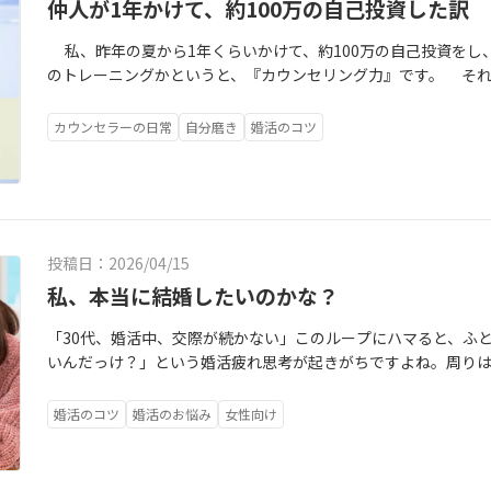
仲人が1年かけて、約100万の自己投資した訳
私、昨年の夏から1年くらいかけて、約100万の自己投資をし
のトレーニングかというと、『カウンセリング力』です。 そ
訳ではありません。どちらかといえば、人の話を聞くことは得意
のには理由があります。 それは、会員様の言動や状況から自己
カウンセラーの日常
自分磨き
婚活のコツ
けど、以前も話をきく自信はあったんです。でもそれは、カウン
と聞いて慰める→結果、会員様の行動の変化に繋がらず、成果に
て、従わせようとする→結果、会員様が「やらされ感」で私との
自信をなくさせる→会員様に「結果を出せずにすみません」と
き合えば向き合うほど空回りしていた時期がありました。 その
投稿日：2026/04/15
成長が必要なんだな…」と思ったんです。 そのために必要だっ
グは、思いやり。 本当の意味で相手を理解したい。お役に立ち
私、本当に結婚したいのかな？
始まります。そして、行動変容に繋ぐ関わり。 強制でも甘やか
「30代、婚活中、交際が続かない」このループにハマると、ふ
握れるように、最高のお手伝いをする。 まだ成長課題はあるけ
いんだっけ？」という婚活疲れ思考が起きがちですよね。周り
実感があります。 なぜそう言えるのか？ それは、確実に会員
に、自分だけがスタートラインで足踏みしているような感覚。他
です。 「目の前の現実は、自分の内面を映す鏡」私は、なり
ンくらい遠く感じてしまう。そんなあなたへ、かつて同じ沼で
員様の伴走者であり続けます！ 皆さんが見ている現実は、理想
婚活のコツ
婚活のお悩み
女性向け
肩の力が抜けるお話をさせてください。この記事を書いたのは私
か？ どっちであってもその舵は自分の手の中にあるからこそ
い「相手」や「環境」のせいにしがちです。でも、本当の理由
のBESTROOKIE賞🏆 受賞しました！
ん。私が過去に『こんなに上手くいかないなんて、私は結婚し