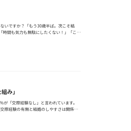
い人に出会うこと」ではありません。実は
、ずっと大事。「いつかこんな未来になった
くなってしまうかも...。何度もお伝えして
いつか結婚、出産して当たり前に幸せな家族
ないですか？「もう30歳半ば。次こそ結
は手当たり次第婚活に手を出しました。結
」「時間も気力も無駄にしたくない！」「この
会い、結婚したのが41歳。あの経験は無駄
から、こんな言葉を本当によく聞きます。そ
る家庭を諦めることになりました。今はこの
に、人生を大切に考えているからこそ出てく
から私は、あえて言います。迷っているな
強い気持ちが、あなたの婚活を一番苦しくし
「今年、必ず結婚する！」という宣言ではあ
う✔相手の小さな違和感が気になりすぎる✔
くても私は私”という軸を持ったままそれで
分のせい」にしてしまうもし、これに心当
れからの人生で1番若い「今」を無駄にせず
たに今日は、少し肩の力を抜いてほしいお話
一歩が遅くなれば、その分軌道修正も遅くな
ても、どれだけ慎重に選んでも、未来を10
に、万人共通の「正解」はありません。そ
分自身の価値観の変化・仕事、環境、家族の
「正解」か「経験」が得られる。このブログ
こそ「失敗しない選択」を探すより、「今
仕組み」
、結婚をどうしたい？」を言葉にするこ
見える夫婦も、実はたくさん悩み、ぶつか
・そして、結婚で何を得たい？これらを叶
40％が「交際経験なし」と言われています。
解にしていく関係」。完璧な相手を見つけ
きるできないはwからない。でも、そのこ
「交際経験の有無と結婚のしやすさは関係が
「自分たちなりの正解」を作っていくもので
うか？1年後、2年後の未来は、今の延長線
く伝わってくるのが、「交際経験がないこ
っと違いますよね。人は変わります。それは
来を確実に変えます。無理に動かなくていい
」という現実です。その“自信のなさ”が邪
なきゃ」と自分を追い込まなくて大丈夫。変
方法を見つけて欲しい。未来のあなたが、
ない・会話が続かない・沈黙が怖いという悩
こが本当に大切なポイントです。「失敗を
。個別無料相談でもいいし、イベントを使っ