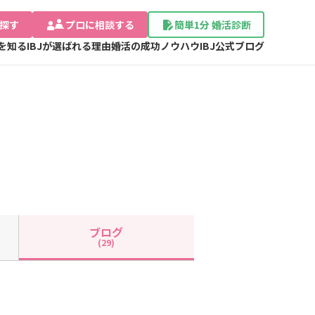
探す
プロに相談する
簡単1分 婚活診断
Jを知る
IBJが選ばれる理由
婚活の成功ノウハウ
IBJ公式ブログ
ブログ
(29)