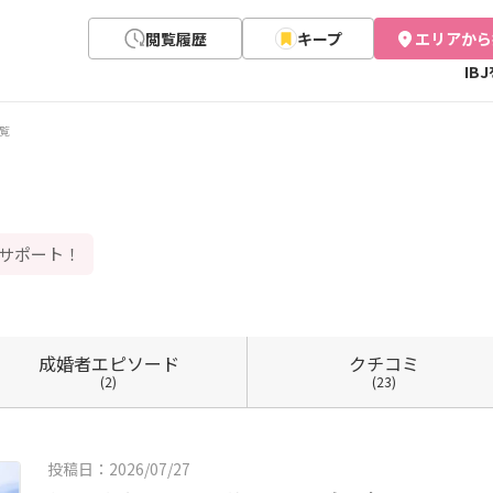
閲覧履歴
キープ
エリアから
IB
覧
型サポート！
成婚者
エピソード
クチコミ
(2)
(23)
投稿日：2026/07/27