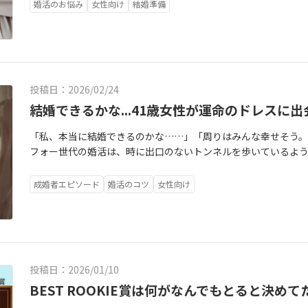
も行き、この人かもしれない。。。と思ったのに、いつしか些
な工程になります。ご入会の準備期間は、約2~3週間、長くて1
婚活のお悩み
女性向け
結婚準備
る！」と思ってたのに、いつしか「仕事の愚痴が多くて」聞きたく
できれば、全力で準備し、２週間程度で開始できます。会員様に
の経験談）実はそれ、あなたが真剣に「結婚」と向き合ってい
身分証明書②学歴証明書③独身証明書④収入証明書⑤住民票⑥
相手が嫌に見えてしまうのか、その正体を紐解いていきましょう
③を本籍地から入手に時間がかかることはよくあるので、始め
ト」が目につくようになります。「服のセンスが良ければ」「
ポイントの１つであるプロフィール。ここは念入りに準備しま
「彼を変えたい！」と無意識に思っていませんか？実はこれが
ル写真・自己紹介＆仲人紹介文。自撮りはNG、プロフィール写
投稿日：2026/02/24
トロール：もっとこうしてくれたら...と言う期待は、結果「ガ
います。なぜなら、どんなに性格が良くても、話が面白くても
ぜなら、人は変えられないから。いくら交際に進んで「好意が
結婚できるかな...41歳女性が運命のドレスに
真』だから。「中身が大事！」なんて、誰もが頭では理解してい
欲しい！」なんて思っている人はいません。逆に、「自分を受
いと中身まで見られないのは事実。写真でのイメージをよくす
「私、本当に結婚できるのかな……」「周りはみんな幸せそう
も、「相手を変えたい！」と言う期待は、無意識に「今のまま
いと思ってます。だからと言って、美人じゃないと！痩せてない
フォー世代の婚活は、時に出口のないトンネルを歩いているよ
を送ること。送っている自分は「変わらない相手」にイライラ
魅力がもっと出るには？を大事に、手持ちのお洋服をコーディネ
ラフォー女性の成婚率は10％以下、3％以下など様々言われて
果に繋がるのです。エネルギー切れ：基本他人を変えることはで
た、必要であれば会員様の雰囲気、出会いたい人のタイプに合
未来」がぼやけて、想像することすら苦しくなってしまう。そん
「なんで私ばかり努力してるの？」と怒りに変わり、最終的に
ます。（お買い物同行は現在お試しサービスとして行っていま
成婚者エピソード
婚活のコツ
女性向け
跡」**のお話をさせてください。この記事を書いたのは、私で
です。とはいえ、「最初はあんなに楽しく喋れたのに、今は食べ方
が提携している写真スタジオでされる方が多い状況です。こち
レスの衣装合わせに立ち会ってきました。ファミラボに入会してち
これ、わがままではありません。「他人」から「身内候補」に
ボで行います。提携スタジオでは、女性カメラマンさんとウエ
を卒業（成婚）されたKさんです。隣には、彼女を慈しむような
的距離の短縮：遠くにいる時は景色の一部だったものが、隣に
ルだけど綺麗に見える女性を演出して撮ってくださいます。（
レスに身を包んだ彼女は、眩しいほどに綺麗でした。実は彼女が
です。自分事としての危機感：婚活して出会う人とは、一生を
になります）会員様の魅力が出せる２つ目のポイント。履歴書
メイドラインの白いドレスを着て、マリア様のようにレースを被
が「本当にこの人？」と警報を鳴らしている状態なんです。「
ールする文章を書いたことがない方がほとんど。だから、こち
投稿日：2026/01/10
だんです。だから、カウンセリングの時にそのまま伝えました
の正解を見極めている」と捉えてみてください。IBJのシステ
た文章」を元にテンプレートを準備しており、それを参考にご自
そうなればいいんですけどね……」と、どこか遠い世界の話を
BEST ROOKIE賞は何がなんでもとると決めて
んでいます。今の彼と向き合って苦しくなると、ついスマホを手
赤ペン先生が入り、お相手様から見て「話してみたい...」と思
ます。一般的に、「欲しい未来がある時」にいわれること。引
前の「欠点があるリアルな彼」と、画面の向こうの「加工され
柄、印象、いいところ、お茶目なところなどなど。沢山の魅力が