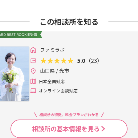
ルにイメージしているのが特徴。・休日に一緒にごはんを作る
も、価値観が完全に一致する人なんて存在しません。そして何
は言え、自分にそんな結婚ができるか不安ですよね。「自分を知
がいる・旅行先で写真を撮り合う・記念日にささやかにお祝いを
ん。違うからこそ・世界が広がる・視野が増える・自分が成長
う変えればいいの？」そう思ったら、一人で悩まなくていいん
ことで、脳が「その未来ほしい！」と動きやすくなります。実行
男性は、女性にとって信頼・安心・魅力の象徴になります。1,7割
婚活が苦しくなっている理由・「失敗できない」と思ってしま
この相談所を知る
いて浮かぶ写真の要素を具体的に書き出してみましょう！現状
い3,相手の価値観をジャッジしないこの3つが揃った男性は、
を一緒に整理していきます。無理に前向きになる必要も、答え
ないし…」という“なんとなくの安心感”。でも、ここに隠れた
ろ、交際経験のある男性よりも誠実さと安心感を与えられるこ
める婚活」から降りることそこから始めましょう。「結婚を失
のではなく、少しずつ確実に悪化していくのです。婚活が進む
ません。仕組みを知り、実践できる人が勝つ世界です。もし、・
わけでも、間違っているわけでもありません。ただ、一生懸命
ています。・仕事は忙しくなっていく・出会いのチャンスはさ
かわからないそんな不安があるなら、ぜひご相談ください。一人
に失敗はない。未来は創っていける！その一歩として、よかっ
の気力も今がピークかもしれないこの事実に目を向けることで、
知らないか”で一気に変わります。あなたの魅力を、ちゃんと届
ファミラボ
い。あなたの婚活が、少しでも軽く、あたたかいものになりま
き始めます。最後のポイントは、正直ちょっと怖いかもしれませ
5.0
（23）
のままでいたらどうなる？」と、自分に問いかけています。・来
る？・年末に「あぁ今年も独身か…」とため息をつく？・病気
山口県 / 光市
節目を祝ってくれる人はいないまま？こうした“現状の痛み”を
日本全国対応
が危険なんだ」と理解します。そして“変化のスイッチ”が入るの
ポイントは1、変化することへの「痛み」を小さくする2、変化
オンライン面談対応
状維持の安心を小さくする４、現状維持の痛みを大きくする「
ということではありません。「脳とうまく付き合っている」の
く脳のクセに気づき、その上で小さな一歩を積み重ねていけば、
相談所の特徴、料金プランがわかる
です。もし、「一人だと難しい…」と感じるなら、私と一緒に“
う。あなたの未来は、今日のたった一つの行動から変わります
相談所の基本情報を見る