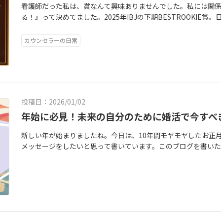
看護師だった私は、賞なんて興味ありませんでした。私には関
りと想像すれば、その未来に辿り着ける」と言われます。でも
てしまう。決断の先延ばし：向き合うのが怖いから、「もっとい
効果的じゃないですよね。また、会員様が自分では気がついて
る！』って決めてました。2025年IBJの下期BESTROOKIE
時に、「幸せな自分を想像して！」なんて言われても、正直し
苦しさを一時停止させているだけかもしれません。ですが、覚
もある。それを援護射撃で伝えるのがこの文章です。この様に
内の相談所で厳しい審査の元TOP6％の相談所に送った賞です
の結婚」と調べて悲しくなったのは私も経験すみ...。その情報
し続けている間は、誰と会っても「もっと」の呪縛から逃げられ
者（仲人）紹介文は、会員様の婚活を左右する大事な要素。フ
剣に向き合った証。そして、何より。2025年の8月に独立した
ぱり結婚したい！」って勇気を振り絞ったり。気持ちが安定せずに
ですが、それ以上に「自分の心の納得感」が不可欠です。相手
カウンセラーの日常
うと決めています。だから、会員様のお人柄が備わる源である
入会してくれた会員様の『決断』を正解にするため。過去10年
ら前に進むために、誰かに頼ることは全然アリだと思うんです。フ
死に守ろうとしているからです。そんな自分を「性格が悪いの
背景まで。ヒアリングだけで1,5時間くらいかけて伺います。そ
ある私もそうだったように、安くないお金を払って入会するの
います。あなたが描けないのなら、まずは私が、あなたの幸せな
という感情を、「自分が本当に大切にしたい価値観は何？」と
紹介文を書き、自己紹介文をブラッシュアップし、写真撮影にも
員さんが「私の決断は正しかった！」って自分の決めたことに
ることに決めているんです。私自身が、アラフォー成婚者です。
ょう！「IBJには何万人もの会員がいますが、その中であなた
にもコミットが作られる効果もあります。ここまでで、プロフィ
にとって「まだ未知の未来のことを決める」ってすごく怖かっ
婚者を出しています。だから、誰が言ってるかわからないような
らに数回のデートを重ねて『内面』に触れるまで至った確率は、
が、その前に大事なことがもう１つ。この準備が抜けると、思う
会員さんに伝えていることだから、まずは自分でやる。 とは言
フォーだろうが、なんだろうが。しっかり自分と向き合って婚活
てみると、家族でも、兄弟でも「ここが嫌」っていう特徴って
うことに繋がります。活動の流れがわかって、プロフィールの準
投稿日：2026/01/02
への、感謝を込めて。とりました♡
の衣装合わせは、白いドレスではなくカラードレスだったのだ
ない彼に「気に入らないポイント」があっても、何もおかしく
ます。でも、それだと「ただ流れで始めて、その結果に一喜一憂
年始に必見！未来の自分のために婚活で今すべ
を見て、「ああ、あの時私が確信した未来に、彼女はちゃんと
何が許容範囲で何が絶対に無理なのか？」見分けること。その
らこそ、会員様の中での目標を持ち、仲人と共有することをお
した。自分自身で想像できなくても、大丈夫です。もし、ネッ
てみてくださいね。こんな時は以下の質問を１つでもいいから
使うシステムの特徴や、多くの会員様を見てきた傾向と対策を
新しい年が始まりましたね。今日は、10年間モヤモヤしたお正
「それだけ真剣に考えてる私がいるんだな...」と自分を労って
なことが今無くならないと、あなたの幸せは手に入らなそうで
作っていきます。ここまで準備できたら、活動開始です。とはい
メッセージをしたいと思って書いています。このブログを書いた
えない時は、私があなたに対して抱く「幸せになる確信」に、
と思ったところはどこでしたか？それはなぜ？③今、目の前か
期面談が月に１回。それに加えて、お見合い前や後には必要時
んか？「今年こそ、ちゃんと結婚を考えようかな」「そろそろ
あんなに言うなら、もしかして……？」そんな、私のイメージ
せんか？もっと深掘りがしたい人は、私が相談に乗るのでお声
オンラインお見合いはリハーサルを行ったり。また、お見合い
に、こんな気持ちも湧いてくる。「今の生活に大きな不満があ
んです。私が誰よりもあなたの未来を信じます。そこから一緒に
る様に一緒に考えます。全体の活動状況に沿って、改善改良を加
「一人の時間は必要」だからこそ、「結婚したい気持ち」と「
あなたが着ることになるのは、どんなドレスでしょうね？」一
慣れない作業に戸惑うこともありますが、私が伴走するので安
止まってしまう。この思いをなんとなくで見逃し、お正月が終わ
しみにしています。
可能性を私も一緒に作っていく！そんなサポートを準備してお
次の年も同じこと思っている...。これは、過去の私がずっとや
はこちらをクリック👇公式LINEはこちら
は1年後に、あの機会があったから！って時間を過ごして欲しい