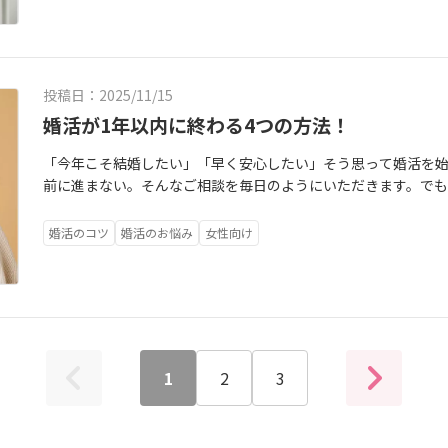
みを抱えている男性はとても多いです。でも安心してください
恐れなくていい」と言われても、何を信じて進めばいいのか分
てもらってもOK。2月にはイベントも企画しているのでどうぞ
な“仕組み”があります。そしてそれは、3つのポイントを押さ
はとてもシンプルです。✔今の自分が大事にしたい価値観✔どん
東部エリアで、婚活イベントをやっています。ここでは、仲人や
を一気に前進させる「選ばれる男の会話3つの仕組み」をお伝え
せだった」と思えそうかこれが曖昧なままだと、婚活はどうして
イベントを盛り上げるので、人見知りさん、交際経験がない方な
合いやデートで会話に苦手意識がある男性の多くが思っている
しでも見えてくると選択が怖くなくなります。・違いをどう受
方はこちらこちらをチェック https://www.reservestock.jp/even
投稿日：2025/11/15
いけない」しかし──これは大きな誤解です。ここを間違えると
めすぎない視点これらは才能ではなく、身につけていけるもので
婚活が1年以内に終わる4つの方法！
こから、3つのポイントを見ていきましょう。「会話」術ですが
に変わります。考え方は習慣なので、なかなか一人で気づいて改
満足度が高い瞬間は、相手が「自分の話を聞いてくれた」とき
的にみてくれる人の存在がいる。そして、その考え方を持って、
「今年こそ結婚したい」「早く安心したい」そう思って婚活を始
け入れられている」「興味を持ってもらえている」と感じます
な相手を探す。これを婚活でしていく事です。アラフォーのKさ
前に進まない。そんなご相談を毎日のようにいただきます。でも
ません。むしろ、話す3：聞く7が黄金バランス。聞き上手な人
しかなくて。頭では「行動しなきゃ！」って分かってるけどで
まう人の違いは“性格”ではありません。大きな原因は、誰もが
れます。・「それってどんな感じだったの？」・「どうしてそ
ました。Kさんはまず、ファミラボ独自の『自分軸コース』で以
ス）”にあります。脳はとても保守的で、「変わらない生活」が
感じる瞬間っていつ？」・「休みの日はどんなことをしているこ
婚活のコツ
婚活のお悩み
女性向け
来を理想にしてる？・そのための理想の結婚はどんな結婚？・
断してしまうのです。婚活がうまくいかない背景には、この“脳
何？」難しいことを言う必要はありません。ただ興味を持って聞
ナー？全て、Kさんの理想の未来を軸に、逆算で考える内容です
以内に成婚する4つのポイントを脳の仕組みからお伝えします。
女性の会話には「結論」「オチ」「目的」がない場合が多いで
ら、その掘り起こしもしながら丁寧に行なっていきました。これ
と、・初対面で話す緊張・断られるかもしれない不安・選ばれな
と？」「で、俺はどうすれば良いの？」となりやすいのですが
は。・ちゃんと対話ができる人。そこから、Kさんのチャレンジ
まといます。脳はこれを「危険」と判断し、行動を止めようとし
共感。ただ聞いてほしい。わかってほしい。一緒に感情を分か
たいことが言えないタイプ。でも、対話をするには「まずは自
一歩」に切り分けて痛みを最小化するのが上手。・まずは1回の
アドバイスではなく共感で十分なんです。「そうなんだね」「
なので、この条件の人を探すには、まずは自分の課題をクリアし
ルを整えるところから・相談所の人に気軽に相談するハードルを
「頑張ったんだね」「そっか、よかったね」これだけで女性の
ァミラボでの1年の婚活で無事にそのチャレンジを乗り越えられ
1
2
3
これがスムーズに前に進むコツです。実行への後押し）あなた
要だと知っている男性は、それだけで“抜群にモテ”ます。ここ
ても、真摯にどこまでも向き合ってくれる男性と成婚退会されま
行する日に書き込みましょう！脳は「ご褒美」には弱い生き物
だからこそ、つい価値観の一致を重視しすぎてしまう傾向があ
す！」と言ってくださいました。私もそう思うし、Kさんと彼な
できるようになります。婚活が早く終わる人は、「結婚したらど
わない・物事の優先順位が違うそんな場面があると「この人は
ていける。つまり、Kさんは彼とならきっと、この結婚を正解に