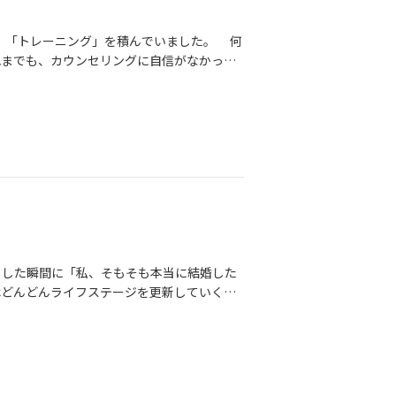
、「トレーニング」を積んでいました。 何
れまでも、カウンセリングに自信がなかった
だった。 なのに、ここまでやろうと思った
評価したから。 自分で言うのも恥ずかしい
セリングではなかった… ・ただ、うんうん
ならないない。 ・自分の正しさを押し付け
活動が嫌になる。 ・無意識に相手を責めて
謝られる。 仲人として、会員様と全力で向
自分を客観的に見て、自己評価した時「私の
たのが、カウンセリング力。 カウンセリン
たい。という思いで、相手に関わることから
しでもなく、自分の責任で未来へ向かう舵を
とした瞬間に「私、そもそも本当に結婚した
ど、1年前の私に比べたらかなり成長できた
はどんどんライフステージを更新していくの
様の行動が変化し結果も変化しつつあるから
人と暮らす自分の姿が、SF映画のワンシー
たい自分になるためにこれからも成長し、会
「もがくのをやめてみた」私から、少しだけ
に近いですか？ それとも離れています
です🔻交際が続かない時、私たちはついつ
、しっかり握っていきたいですね！２期連続
はもっと深いところにあるのかもしれませ
たくないんじゃないかな？』って悩んだと