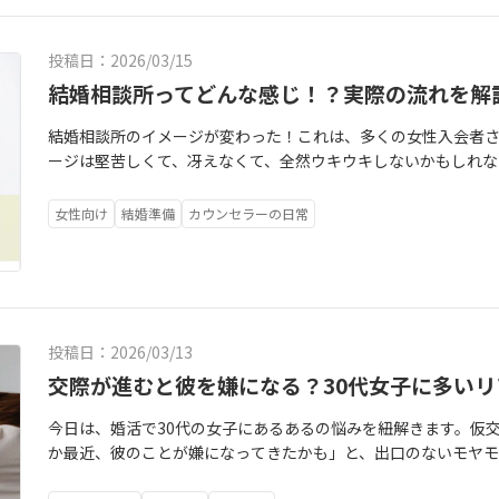
き、気づいてしまった理由。それは……「もう、結婚を求めない
して、頑張って、それでもダメだった。その時のダメージが怖す
投稿日：2026/03/15
欲しくないかも」とブレーキをかけたり、無意識に相手の欠点
うが、自分を守れるんですよね。あなたが今迷っているのは、
結婚相談所ってどんな感じ！？実際の流れを解
の人生を真剣に守ろうとしているからではないでしょうか。正直
結婚相談所のイメージが変わった！これは、多くの女性入会者
役仲人の私ですが。今でもたまに「この人と結婚して本当に良
ージは堅苦しくて、冴えなくて、全然ウキウキしないかもしれな
（笑）。でも、その後には「やっぱり、この人で良かったな」と
メージだったから、あれから10年くらいしか経ってない今でも
一度決めたら一生揺るがない「正解」を手に入れることじゃな
ないですね。だからこそ、今日は多くの女性が言われる「イメ
うに、お互いに歩み寄ったり、美味しいものを一緒に食べたりす
女性向け
結婚準備
カウンセラーの日常
してみたいと思います。この記事を書いたのは私です🔻まず、
から、今の時点で「一生添い遂げられる確信」なんて持てなく
れです。ファミラボでは60minの時間で、９割の方がオンライ
らない。でも、一人は寂しいその迷いを持ったまま、進んでみて
したが、今では便利な方法を選ぶ人は増えてきています。また
したいのは、「何が私の足を止めているのか？」を明確にする
なっているので、慣れるためにも仲人との面談をオンラインです
つくのが耐えられない？・世間の目に合わせようとして無理し
「対面がいい！」という方には、カフェなどでの対面面談もお
てます。暗闇を怖がるより、ライトを照らして「あ、ただの影か
投稿日：2026/03/13
人の婚活における悩みが１つでも軽くなるように、質問、お悩み
やすいはず。人生には、「ユーモア」と「曖昧さ」が必要です。
をとってよかった！と思ってもらうことが私のゴールです。こ
交際が進むと彼を嫌になる？30代女子に多いリ
要はありません。「他人と暮らせるかな？まぁ、無理そうなら
相談所が、ご相談者さんのお悩み解決にとても効果がある！と
っていていいんです。交際が続かないことも、今の迷いも、す
今日は、婚活で30代の女子にあるあるの悩みを紐解きます。仮
い。これは、私自身が婚活をして実感している考えです。無料面
めのプロセス。真剣に自分と向き合うのは素敵だけど、深刻に
か最近、彼のことが嫌になってきたかも」と、出口のないモヤ
った会員様は、ここから入会準備です。２回目の面談では、契約
道に迷って誰かの視点が欲しくなったら、私と一緒に何に対す
悩みに苦しんだ過去があります。この記事を書いたのは私です
は、IBJのスシテムを使ってご縁を繋いでいます。その活動の
モヤモヤの元が見えるだけでスッキリすることは多くあります