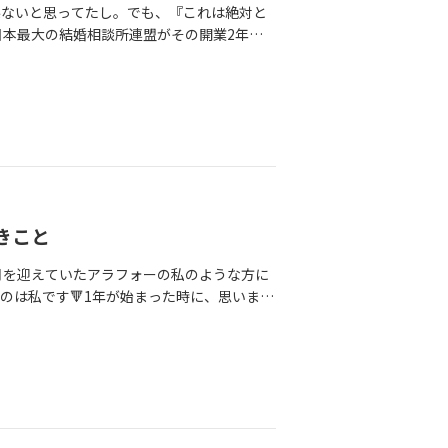
係ないと思ってたし。でも、『これは絶対と
、婚活が上手くいかなくて自信を失っている
い人」という幻想に逃げ込むことで、今の
ないけど、仲人が新たな魅力を発見すること
賞。日本最大の結婚相談所連盟がその開業2年以
んどいですよね。ネットで「アラフォー女性
えておいてください。「もっといい人」を探
、それぞれ大事な目的がある自己紹介文と他
。これは、私が婚活に真剣な会員様の幸せに真
に、さらに悲観的になってしまったり、「やっ
ません。30代の婚活は、スピード感も大事
ァミラボでは、そこに一切の妥協なく向き合
ばかりの、田舎の小さな結婚相談所を信じて
さらに疲れる...そんな不安定さを抱えなが
を嫌になるのは、あなたがあなたの人生を必
ご両親、家族のお話から、過ごしてきた人生
婚活し、結婚相談所にも２つ入会した経験が
ァミラボでは**「逆算」**を大切にして
かな」なんて責めないでくださいね。「嫌」
こで得た情報を元に、1時間程度かけて仲人
は怖い。だからこそ、この賞を取ることで会
未来を勝手に想像して、勝手にワクワクす
自分に問いかけるチャンスに変えていきまし
同行する。この手間と労力で、会員様の中
自信を持ってもらえると思ったから。昔の私
そして、今までに会員様にもアラフォー成
がお見合いを承諾し、相手もあなたを選び、さ
ール作成が終了。いよいよ活動開始です
たけど、「正解にしていくことはできる」！
情報に惑わされない確信があります。アラ
実は0.数パーセントの奇跡なんです。考え
様にいかなくなった時、迷宮入りしてしま
え、取れてひとまずほっと安心です。皆さん
したら、幸せになる！ちなみに今日のKさん
ないですか？であれば、家族になるかもしれ
備もできたら、なんとなく活動は開始でき
けど（笑）鏡の前で照れくさそうに笑う彼女
ないですよね。大切なのは、「自分にとって
する」という状況になりかねません。だか
きこと
辿り着いたんだな」と胸がいっぱいになりま
貴重な機会として、しっかりと彼と向き合っ
勧めしています。目標設定は、仲人が婚活で
トでアラフォー婚活の情報に心が揺れても
自分にしてみてくださいね。①その気がかり
基本に、個人の特徴を加味してオリジナルで
月を迎えていたアラフォーの私のような方に
あげてくださいね。そしてどうしても未来が見
すか？②彼と初めて会った時に、「いいな」
え、活動開始後が本番。ファミラボでは定
のは私です🔻1年が始まった時に、思いませ
少しだけ寄り添ってみませんか？「この人が
ら彼がいなくなったらあなたは全く後悔しま
の事前準備や振り返り。特に、活動開始時の
本気になったほうがいいのかな」でも同時
を借りるような気持ちからスタートしていい
かけくださいね。
が残念な結果に終わった時などは次に活かせ
るわけじゃない」「仕事もそれなりに順調」
、一歩ずつ歩んでいきましょう。「さて、
えて進めています。はじめは、ペース感や
動けない自分」の間で、毎年同じ場所に立ち
緒にその一着を見つける日を、私は今から楽
心して頼ってくださいね。皆さんの未来への
り、いつもの日常が始まる。気がつくと、
待ちしています。ファミラボについて詳しく
ってきたこと。だからわかるんです。あなたに
。そのために、あえてこのブログを書きま