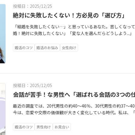
す。少し視点を変えてみましょう。婚活で一番大事なのは、「い
投稿日：2025/12/25
「いつまでに、どんな未来を作りたいかを決めること」の方が
ら」「流れが来たら考える」この状態では、その未来は手に入らな
絶対に失敗したくない！方必見の「選び方」
いますが、過去20年看護師していた私。職場と家の往復の中、
「結婚を失敗したくない…」と思っているあなた。苦しくなって
が持てると思っていました。それが気がつけば30代。焦った私
婚！絶対に失敗したくない」「変な人を選んだらどうしよう...
果、10年も婚活に迷走。心理学や自己分析を通して、今の夫に出
年齢で、もう遠回りはできない！」婚活をしている30代の女性
ではなかったけど、あまりに時間を費やしすぎた為に子供がい
して、婚活時代の私もそうでした。でもこれは、とても真面目
経験を語ることで、目の前の方の未来をサポートしています。だ
婚活のコツ
婚活のお悩み
女性向け
る想い。そして、実はこの「絶対に失敗したくない！」という
ら、今年は、いったん腹を括って行動してみませんか？これは
てしまっていることが多いのです。✔条件を厳しくしすぎてしま
りません。自分の時間を大切にするからこそ、“結婚してもしな
決断ができず、関係が前に進まない✔うまくいかないと全部「自
も、人生を共にする人に出会う可能性も見てみたい！だから、こ
たりがあるならあなたが悪いわけではありません。そんなあな
に一度、精一杯動いてみると決める。ということです。最初の
をさせてください。この記事を書いたのは私です🔻どれだけ考え
ります。これは私自信の婚活経験から、はっきり言えます。人生
投稿日：2025/12/05
0％思い通りにすることは誰にもできません。・相手の変化・自
して、「失敗」もありません。精一杯向き合えば、それ相応の
状況これらはすべて、結婚後も含めて変わり続けるもの。だから
会話が苦手！な男性へ「選ばれる会話の3つの
を読んでいるあなたに、答えて欲しい質問があります。「私は
の自分が納得できる選択」をすることが大切です。幸せそうに
と。・今の生活の何を守りたい？・逆に、何を失うのが怖い？
最近の調査では、20代男性の約40〜46％、30代男性の約37〜
り、調整しています。結婚は「正解を選ぶもの」ではなく、「正
え、守る結婚ができるとするなら？そう思って行動してみる。で
今は、恋愛や交際の価値観が大きく変化している時代。私は、
たから幸せになるのではなく、二人で話し合い、工夫しながら
とに全力を注ぐ1年があっても決して悪くないのではないでしょ
ない」と強く思っています。ただ一方で、婚活の現場にいるとよ
す。34歳の今のあなたと、40歳のあなたは同じでしょうか？き
上にしかありません。でも逆に言えば、今の小さな選択が、未
と自体が、自信のなさ・引け目・緊張につながってしまっている
悪いことではありません。だから「今の条件で完璧に決め切ら
でも、誰かの力を借りたり、情報があれば動き出せるならその
婚活のコツ
男性向け
お見合い
魔をしやすい場面のひとつが会話。・何を話していいかわから
化する前提で、その時々で話し合える関係を築けるかどうか。そ
「よくあの時、一歩踏み出したな」と思える自分でいるために