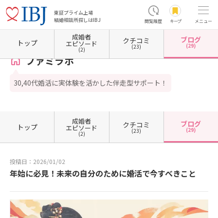
東証プライム上場
結婚相談所探しはIBJ
閲覧履歴
キープ
メニュー
成婚者
ブログ
クチコミ
ホーム
山口県の結婚相談所
山口県光市
ファミラボ
カウンセラーブログ一覧
カウ
トップ
エピソード
(29)
(23)
(2)
ファミラボ
30,40代婚活に実体験を活かした伴走型サポート！
成婚者
ブログ
クチコミ
トップ
エピソード
(29)
(23)
(2)
投稿日：2026/01/02
年始に必見！未来の自分のために婚活で今すべきこと