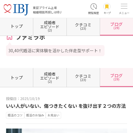
東証プライム上場
結婚相談所探しはIBJ
閲覧履歴
キープ
メニュー
成婚者
ブログ
クチコミ
ホーム
山口県の結婚相談所
山口県光市
ファミラボ
カウンセラーブログ一覧
カウ
トップ
エピソード
(29)
(23)
(2)
ファミラボ
30,40代婚活に実体験を活かした伴走型サポート！
成婚者
ブログ
クチコミ
トップ
エピソード
(29)
(23)
(2)
投稿日：2025/10/19
いい人がいない、傷つきたくない を抜け出す２つの方法
婚活のコツ
婚活のお悩み
お見合い