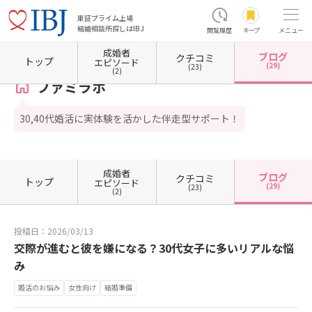
東証プライム上場
結婚相談所探しはIBJ
閲覧履歴
キープ
メニュー
成婚者
ブログ
クチコミ
ホーム
山口県の結婚相談所
山口県光市
ファミラボ
カウンセラーブログ一覧
カウ
トップ
エピソード
(29)
(23)
(2)
ファミラボ
30,40代婚活に実体験を活かした伴走型サポート！
成婚者
ブログ
クチコミ
トップ
エピソード
(29)
(23)
(2)
投稿日：2026/03/13
交際が進むと彼を嫌になる？30代女子に多いリアルな悩
み
婚活のお悩み
女性向け
結婚準備