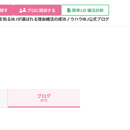
探す
プロに相談する
簡単1分 婚活診断
Jを知る
IBJが選ばれる理由
婚活の成功ノウハウ
IBJ公式ブログ
ブログ
(37)