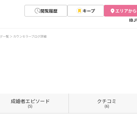
閲覧履歴
キープ
エリアから
IB
グ一覧
カウンセラーブログ詳細
成婚者
エピソード
クチコミ
(5)
(6)