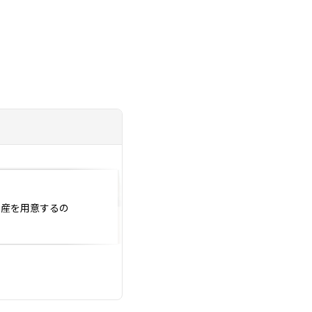
投稿日：2024.08.07
土産を用意するの
8月のご入会面談の
となりました