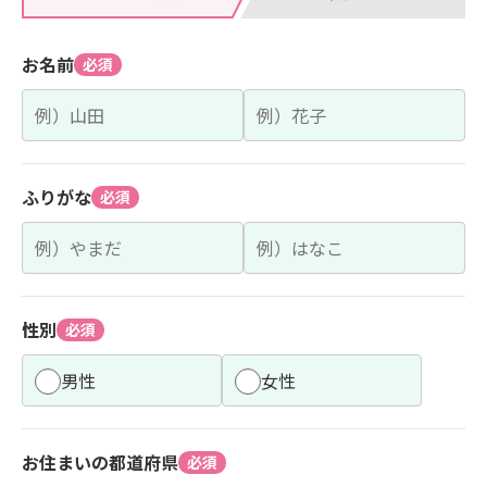
お名前
必須
ふりがな
必須
性別
必須
男性
女性
お住まいの都道府県
必須