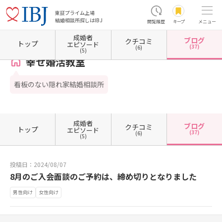
東証プライム上場
結婚相談所探しはIBJ
閲覧履歴
キープ
メニュー
成婚者
ブログ
クチコミ
ホーム
山口県の結婚相談所
山口県山口市
幸せ婚活教室
カウンセラーブログ一覧
トップ
エピソード
(37)
(6)
(5)
幸せ婚活教室
看板のない隠れ家結婚相談所
成婚者
ブログ
クチコミ
トップ
エピソード
(37)
(6)
(5)
投稿日：2024/08/07
8月のご入会面談のご予約は、締め切りとなりました
男性向け
女性向け