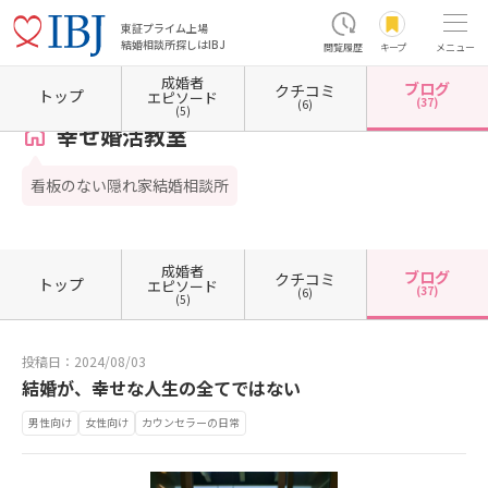
東証プライム上場
結婚相談所探しはIBJ
閲覧履歴
キープ
メニュー
成婚者
ブログ
クチコミ
ホーム
山口県の結婚相談所
山口県山口市
幸せ婚活教室
カウンセラーブログ一覧
トップ
エピソード
(37)
(6)
(5)
幸せ婚活教室
看板のない隠れ家結婚相談所
成婚者
ブログ
クチコミ
トップ
エピソード
(37)
(6)
(5)
投稿日：2024/08/03
結婚が、幸せな人生の全てではない
男性向け
女性向け
カウンセラーの日常