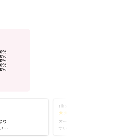
00%
0%
0%
0%
0%
siho K
5.0
2年前
なり
オーナーの方がとても気さくで相談しや
い対
すい雰囲気です。短時間の会話で1人1人
らの
の長所を見つけ、自分に自信がもてるア