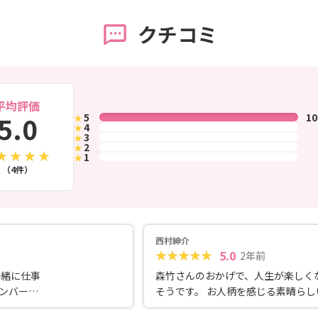
クチコミ
平均評価
5.0
5
1
★
4
★
3
★
2
★
1
★
（4件）
西村紳介
5.0
2年前
一緒に仕事
森竹さんのおかげで、人生が楽しく
ンバーで
そうです。 お人柄を感じる素晴らし
に集ま
応の仕方で満足しています。 これか