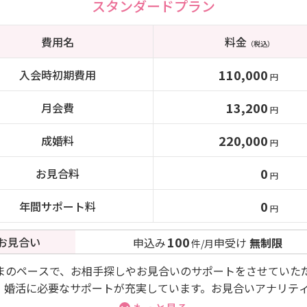
スタンダードプラン
費用名
料金
（税込）
110,000
入会時初期費用
円
13,200
月会費
円
220,000
成婚料
円
0
お見合料
円
0
年間サポート料
円
100
お見合い
申込み
申受け
無制限
件/月
まのペースで、お相手探しやお見合いのサポートをさせていた
。婚活に必要なサポートが充実しています。お見合いアナリテ
題です。お見合い回数：４０回/月