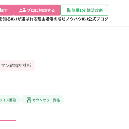
探す
プロに相談する
簡単1分 婚活診断
Jを知る
IBJが選ばれる理由
婚活の成功ノウハウ
IBJ公式ブログ
ーマン結婚相談所
ライン面談
カウンセラー資格