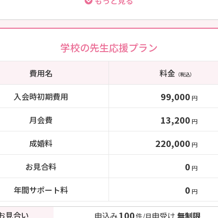
もっと見る
学校の先生応援プラン
費用名
料金
（税込）
99,000
入会時初期費用
円
13,200
月会費
円
220,000
成婚料
円
0
お見合料
円
0
年間サポート料
円
100
お見合い
申込み
申受け
無制限
件/月