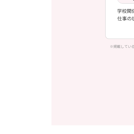
学校関
仕事の
ティク
※掲載してい