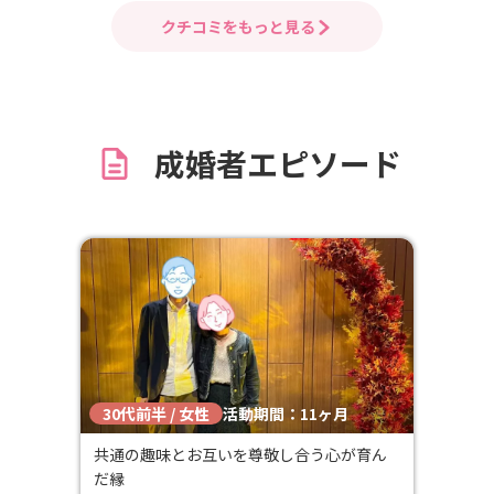
合いさせ
人生に希望もできそうなので、引き
クチコミをもっと見る
ご相談させていただいて、さらに人
いが続く
楽しくしていきたいと思います。
お人柄故
いつも気を
モアたっ
いが絶え
成婚者エピソード
ん乗って
目でいつ
のような
もちろん出
もが産ま
ていただ
お付き合い
在
いるかと
30代前半 / 女性
活動期間：11ヶ月
方。親身に
こと間違
共通の趣味とお互いを尊敬し合う心が育ん
キな出逢い
だ縁