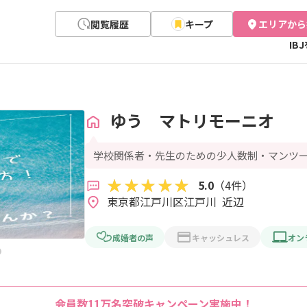
閲覧履歴
キープ
エリアから
IB
ゆう マトリモーニオ
学校関係者・先生のための少人数制・マンツ
5.0
（4件）
東京都江戸川区江戸川  近辺
成婚者の声
キャッシュレス
オン
会員数11万名突破キャンペーン実施中！