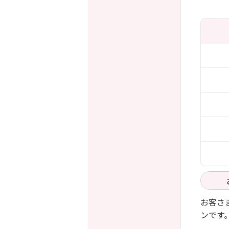
お客さ
ンです
使い放