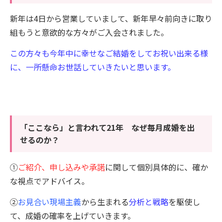
新年は
4
日から営業していまして、新年早々前向きに取り
組もうと意欲的な方々がご入会されました。
この方々も今年中に幸せなご結婚をしてお祝い出来る様
に、一所懸命お世話していきたいと思います。
「ここなら」と言われて21年 なぜ毎月成婚を出
せるのか？
①
ご紹介、申し込みや承諾
に関して
個別具体的に、確か
な視点でアドバイス。
②
お見合い
現場主義
から生まれる
分析と戦略
を駆使し
て、成婚の確率を上げていきます。