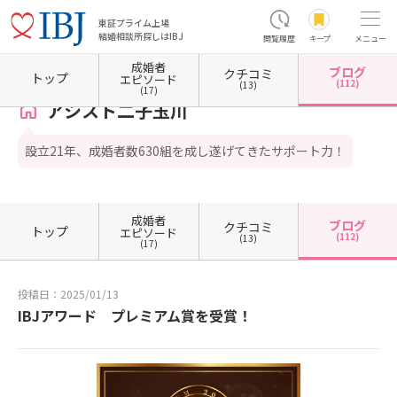
東証プライム上場
結婚相談所探しはIBJ
閲覧履歴
キープ
メニュー
成婚者
ブログ
クチコミ
ホーム
東京都の結婚相談所
東京都世田谷区
アシスト二子玉川
カウンセラーブログ一
トップ
エピソード
(112)
(13)
(17)
アシスト二子玉川
設立21年、成婚者数630組を成し遂げてきたサポート力！
成婚者
ブログ
クチコミ
トップ
エピソード
(112)
(13)
(17)
投稿日：2025/01/13
IBJアワード プレミアム賞を受賞！