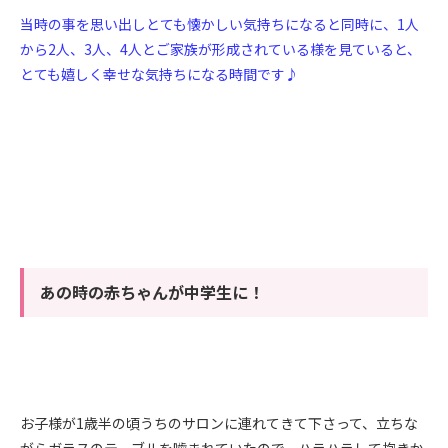
当時の事を思い出しとても懐かしい気持ちになると同時に、
1
人
から
2
人、
3
人、
4
人とご家族が形成されている様を見ていると、
とても嬉しく幸せな気持ちになる時間です♪
あの時の赤ちゃんが中学生に！
お子様が1歳半の頃うちのサロンに連れてきて下さって、立ちな