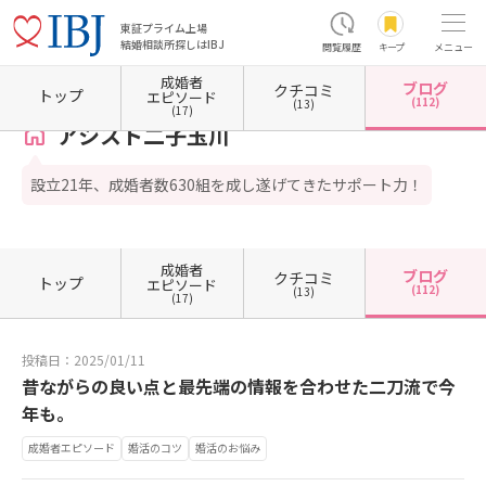
東証プライム上場
結婚相談所探しはIBJ
閲覧履歴
キープ
メニュー
成婚者
ブログ
クチコミ
ホーム
東京都の結婚相談所
東京都世田谷区
アシスト二子玉川
カウンセラーブログ一
トップ
エピソード
(112)
(13)
(17)
アシスト二子玉川
設立21年、成婚者数630組を成し遂げてきたサポート力！
成婚者
ブログ
クチコミ
トップ
エピソード
(112)
(13)
(17)
投稿日：2025/01/11
昔ながらの良い点と最先端の情報を合わせた二刀流で今
年も。
成婚者エピソード
婚活のコツ
婚活のお悩み