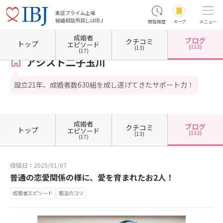
東証プライム上場
結婚相談所探しはIBJ
閲覧履歴
キープ
メニュー
成婚者
ブログ
クチコミ
ホーム
東京都の結婚相談所
東京都世田谷区
アシスト二子玉川
カウンセラーブログ一
トップ
エピソード
(112)
(13)
(17)
アシスト二子玉川
設立21年、成婚者数630組を成し遂げてきたサポート力！
成婚者
ブログ
クチコミ
トップ
エピソード
(112)
(13)
(17)
投稿日：2025/01/07
普通の恋愛関係の様に、愛を育まれたお2人！
成婚者エピソード
婚活のコツ