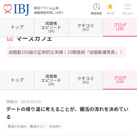
東証プライム上場
結婚相談所探しはIBJ
閲覧履歴
キープ
メニュー
成婚者
ブログ
クチコミ
ホーム
東京都の結婚相談所
東京都中野区
マーズカフェ
カウンセラーブログ一覧
トップ
エピソード
(240)
(42)
(34)
マーズカフェ
成婚数150組の圧倒的な実績！10期連続「成婚最優秀賞」！
成婚者
ブログ
クチコミ
トップ
エピソード
(240)
(42)
(34)
投稿日：2026/03/10
デートの帰り道に考えることが、婚活の流れを決めてい
る
婚活のお悩み
婚活のコツ
女性向け