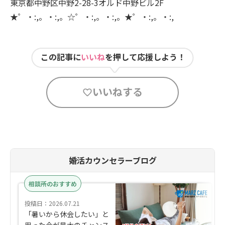
東京都中野区中野2-28-3オルド中野ビル2F
★゜・:,。・:,。☆゜・:,。・:,。★゜・:,。・:,
この記事に
いいね
を押して応援しよう！
いいねする
婚活カウンセラーブログ
相談所のおすすめ
投稿日：2026.07.21
「暑いから休会したい」と
思った今が最大のチャンス