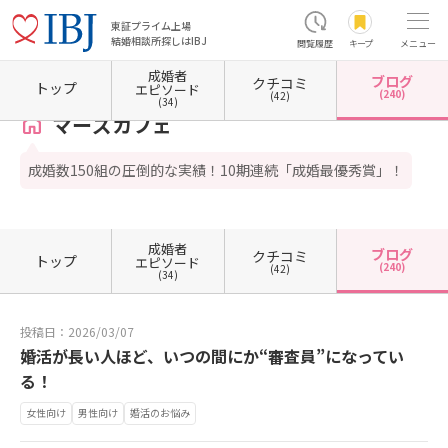
東証プライム上場
結婚相談所探しはIBJ
閲覧履歴
キープ
メニュー
成婚者
ブログ
クチコミ
ホーム
東京都の結婚相談所
東京都中野区
マーズカフェ
カウンセラーブログ一覧
トップ
エピソード
(240)
(42)
(34)
マーズカフェ
成婚数150組の圧倒的な実績！10期連続「成婚最優秀賞」！
成婚者
ブログ
クチコミ
トップ
エピソード
(240)
(42)
(34)
投稿日：2026/03/07
婚活が長い人ほど、いつの間にか“審査員”になってい
る！
女性向け
男性向け
婚活のお悩み