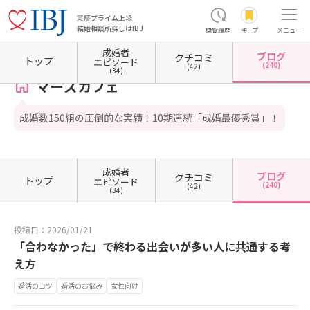
東証プライム上場
結婚相談所探しはIBJ
閲覧履歴
キープ
メニュー
成婚者
ブログ
クチコミ
ホーム
東京都の結婚相談所
東京都中野区
マーズカフェ
カウンセラーブログ一覧
トップ
エピソード
(240)
(42)
(34)
マーズカフェ
成婚数150組の圧倒的な実績！10期連続「成婚最優秀賞」！
成婚者
ブログ
クチコミ
トップ
エピソード
(240)
(42)
(34)
投稿日：2026/01/21
「合わなかった」で終わる出会いが多い人に共通する考
え方
婚活のコツ
婚活のお悩み
女性向け