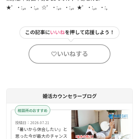
★゜・:,。・:,。☆゜・:,。・:,。★゜・:,。・:,
この記事に
いいね
を押して応援しよう！
いいねする
婚活カウンセラーブログ
相談所のおすすめ
投稿日：2026.07.21
「暑いから休会したい」と
思った今が最大のチャンス