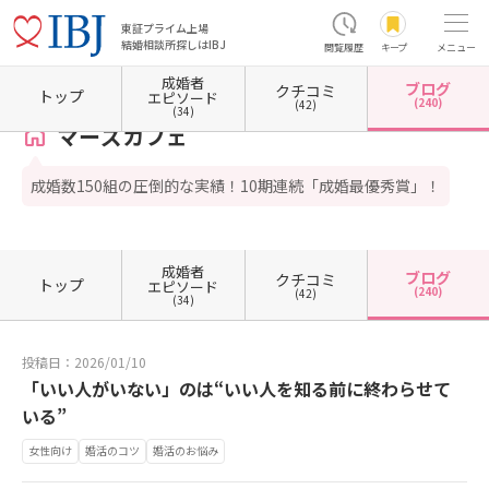
東証プライム上場
結婚相談所探しはIBJ
閲覧履歴
キープ
メニュー
成婚者
ブログ
クチコミ
ホーム
東京都の結婚相談所
東京都中野区
マーズカフェ
カウンセラーブログ一覧
トップ
エピソード
(240)
(42)
(34)
マーズカフェ
成婚数150組の圧倒的な実績！10期連続「成婚最優秀賞」！
成婚者
ブログ
クチコミ
トップ
エピソード
(240)
(42)
(34)
投稿日：2026/01/10
「いい人がいない」のは“いい人を知る前に終わらせて
いる”
女性向け
婚活のコツ
婚活のお悩み