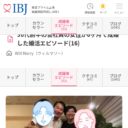
東証プライム上場
結婚相談所探しはIBJ
閲覧履歴
キープ
メニュー
成婚者
カウン
クチコミ
ブログ
ホーム
東京都の結婚相談所
東京都渋谷区
東京都渋谷区恵比寿
Will Marry（ウィル
トップ
エピソード
セラー
(47)
(1045)
(32)
30代前半の会社員の女性が6ヶ月で成婚
した婚活エピソード(16)
Will Marry（ウィルマリー）
成婚者
カウン
クチコミ
ブログ
トップ
エピソード
セラー
(47)
(1045)
(32)