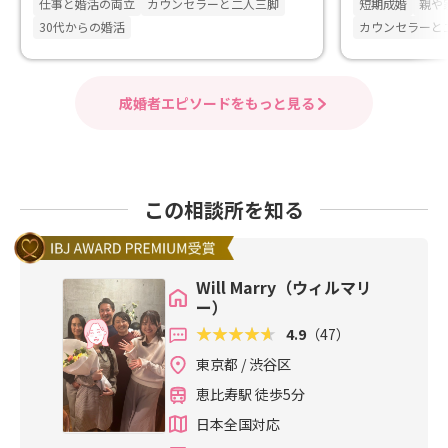
仕事と婚活の両立
カウンセラーと二人三脚
短期成婚
親や
30代からの婚活
カウンセラーと
成婚者エピソードをもっと見る
この相談所を知る
Will Marry（ウィルマリ
ー）
4.9
（47）
東京都 / 渋谷区
恵比寿駅 徒歩5分
日本全国対応