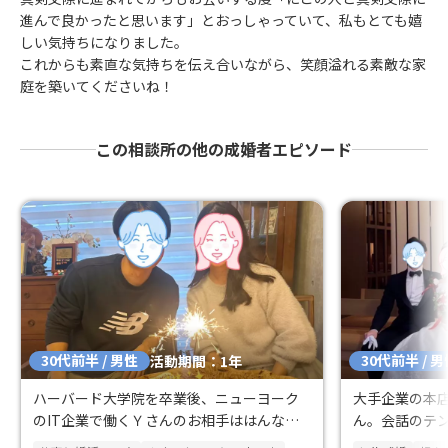
進んで良かったと思います」とおっしゃっていて、私もとても嬉
しい気持ちになりました。
これからも素直な気持ちを伝え合いながら、笑顔溢れる素敵な家
庭を築いてくださいね！
この相談所の他の成婚者エピソード
30代前半 / 男性
30代前半 / 
活動期間：1年
ハーバード大学院を卒業後、ニューヨーク
大手企業の本
のIT企業で働くＹさんのお相手ははんなり
ん。会話のテ
とした京美人さんでした
出会いました