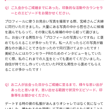
ご入会からご成婚までにあった、印象的な活動やカウンセラ
ーとのエピソードをお聞かせください。
プロフィールに使うお見合い写真を撮影する際、宮崎さんご夫婦
に同行いただきました。大量にある写真の中から哲也さんに候補
を選んでもらって、その後に私も候補の中から絞って選びまし
た。お会いする男性から「プロフィールの写真いいですね」と褒
めてもらえることが多かったです。私一人だったらどの写真が最
適なのか選ぶことできなかったので同行頂けてよかったです！
美紀さんにはカウンセラーPRのためのインタビューをしていた
だく際、私のこれまでの人生をとっても褒めてくださいました。
自信が持てたし作っていただいたPR文も男性から褒めてもらえ
ることが多かったです！
お二人が出会った日からご成婚に至るまで、様々な思い出が
あったと思います。思い出せる範囲で状況やエピソード、印
象等をお聞かせください。
デートする時の彼の私服があんまりオシャレではなく気になって
いました。嫌われるのを覚悟して正直に彼に伝えたら怒ることも