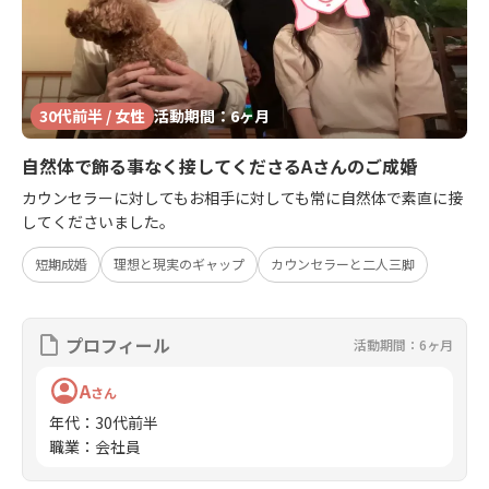
30代前半 / 女性
活動期間：6ヶ月
自然体で飾る事なく接してくださるAさんのご成婚
カウンセラーに対してもお相手に対しても常に自然体で素直に接
してくださいました。
短期成婚
理想と現実のギャップ
カウンセラーと二人三脚
プロフィール
活動期間：6ヶ月
A
さん
年代
：
30代前半
職業
：
会社員