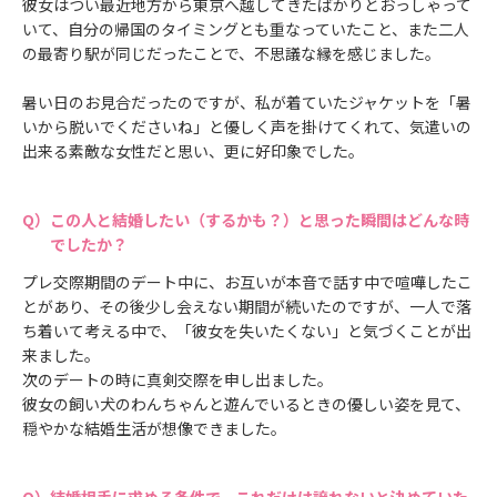
彼女はつい最近地方から東京へ越してきたばかりとおっしゃって
いて、自分の帰国のタイミングとも重なっていたこと、また二人
の最寄り駅が同じだったことで、不思議な縁を感じました。
暑い日のお見合だったのですが、私が着ていたジャケットを「暑
いから脱いでくださいね」と優しく声を掛けてくれて、気遣いの
出来る素敵な女性だと思い、更に好印象でした。
この人と結婚したい（するかも？）と思った瞬間はどんな時
でしたか？
プレ交際期間のデート中に、お互いが本音で話す中で喧嘩したこ
とがあり、その後少し会えない期間が続いたのですが、一人で落
ち着いて考える中で、「彼女を失いたくない」と気づくことが出
来ました。
次のデートの時に真剣交際を申し出ました。
彼女の飼い犬のわんちゃんと遊んでいるときの優しい姿を見て、
穏やかな結婚生活が想像できました。
結婚相手に求める条件で、これだけは譲れないと決めていた