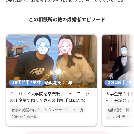
次回は是非、わんちゃんを連れて遊びにいらしてくださいね♬
この相談所の他の成婚者エピソード
30代前半 / 男性
30代前半 / 
活動期間：1年
ハーバード大学院を卒業後、ニューヨーク
大手企業の本
のIT企業で働くＹさんのお相手ははんなり
ん。会話のテ
とした京美人さんでした
出会いました
仕事と婚活の両立
カウンセラーと二人三脚
短期成婚
親や
30代からの婚活
カウンセラーと