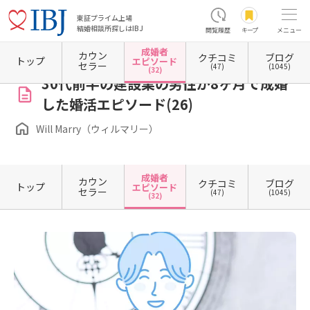
東証プライム上場
結婚相談所探しはIBJ
閲覧履歴
キープ
メニュー
成婚者
カウン
クチコミ
ブログ
ホーム
東京都の結婚相談所
東京都渋谷区
東京都渋谷区恵比寿
Will Marry（ウィル
トップ
エピソード
セラー
(47)
(1045)
(32)
30代前半の建設業の男性が8ヶ月で成婚
した婚活エピソード(26)
Will Marry（ウィルマリー）
成婚者
カウン
クチコミ
ブログ
トップ
エピソード
セラー
(47)
(1045)
(32)