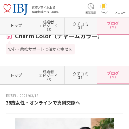
東証プライム上場
結婚相談所探しはIBJ
閲覧履歴
キープ
メニュー
成婚者
ブログ
クチコミ
ホーム
東京都の結婚相談所
東京都江戸川区
Charm Color（チャームカラー）
カウン
トップ
エピソード
(71)
(17)
(23)
Charm Color（チャームカラー）
安心・柔軟サポートで確かな幸せを
成婚者
ブログ
クチコミ
トップ
エピソード
(71)
(17)
(23)
投稿日：2021/03/18
38歳女性・オンラインで真剣交際へ